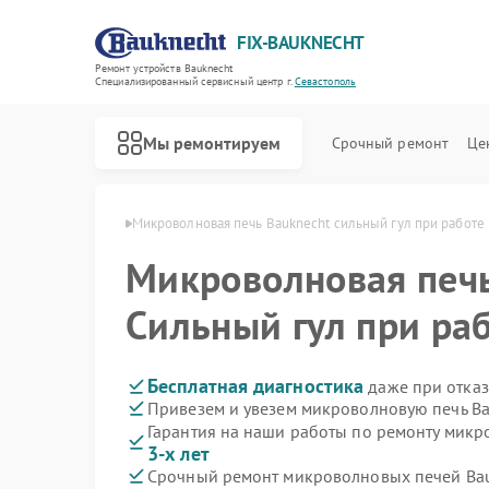
FIX-BAUKNECHT
Ремонт устройств Bauknecht
Специализированный cервисный центр г.
Севастополь
Мы ремонтируем
Срочный ремонт
Це
echt в Севастополе
Микроволновая печь Bauknecht сильный гул при работе
Микроволновая печ
Сильный гул при ра
Ремонт варочных панелей Bauknecht
Ремонт духовых шкафов Bauknecht
Ремонт посудомоечных машин Bauknecht
Ремонт стиральных машин Bauknecht
Ремонт холодильников Bauknecht
Бесплатная диагностика
даже при отказ
Привезем и увезем микроволновую печь Ba
Гарантия на наши работы по ремонту мик
3-х лет
Срочный ремонт микроволновых печей Bau