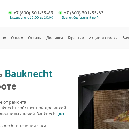
+7 (800) 301-55-83
+7 (800) 301-55-83
Ежедневно, с 10:00 до 20:00
Звонок бесплатный по РФ
ны
О нас
Отзывы
Доставка
Гарантии
Акции и скидки
Зая
ь
Bauknecht
боте
е от ремонта
uknecht собственной доставкой
до
роволновых печей Bauknecht
knecht в течении часа