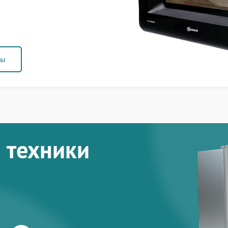
ны
 техники