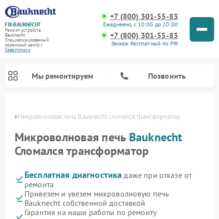
+7 (800) 301-55-83
Ежедневно, с 10:00 до 20:00
FIX-BAUKNECHT
Ремонт устройств
+7 (800) 301-55-83
Bauknecht
Специализированный
Звонок бесплатный по РФ
cервисный центр г.
Севастополь
Мы ремонтируем
Позвонить
ополе
Микроволновая печь Bauknecht сломался трансформатор
Микроволновая печь
Bauknecht
Сломался трансформатор
Бесплатная диагностика
даже при отказе от
Ремонт варочных панелей Bauknecht
Ремонт посудомоечных машин Bauknecht
Ремонт холодильников Bauknecht
Ремонт духовых шкафов Bauknecht
Ремонт стиральных машин Bauknecht
ремонта
Привезем и увезем микроволновую печь
Bauknecht собственной доставкой
Гарантия на наши работы по ремонту