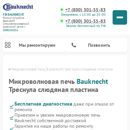
+7 (800) 301-55-83
Ежедневно, с 10:00 до 20:00
FIX-BAUKNECHT
Ремонт устройств
+7 (800) 301-55-83
Bauknecht
Специализированный
Звонок бесплатный по РФ
cервисный центр г.
Севастополь
Мы ремонтируем
Позвонить
ополе
Микроволновая печь Bauknecht треснула слюдяная пластина
Микроволновая печь
Bauknecht
Треснула слюдяная пластина
Бесплатная диагностика
даже при отказе от
Ремонт варочных панелей Bauknecht
Ремонт посудомоечных машин Bauknecht
Ремонт холодильников Bauknecht
Ремонт духовых шкафов Bauknecht
Ремонт стиральных машин Bauknecht
ремонта
Привезем и увезем микроволновую печь
Bauknecht собственной доставкой
Гарантия на наши работы по ремонту