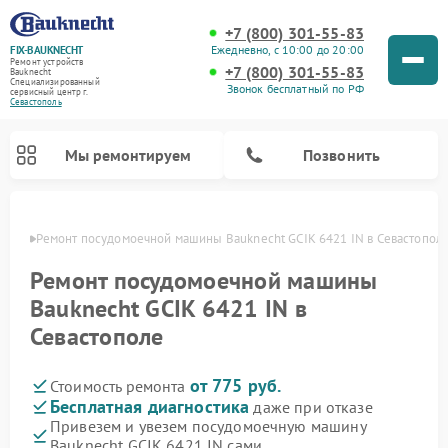
+7 (800) 301-55-83
Ежедневно, с 10:00 до 20:00
FIX-BAUKNECHT
Ремонт устройств
+7 (800) 301-55-83
Bauknecht
Специализированный
Звонок бесплатный по РФ
cервисный центр г.
Севастополь
Мы ремонтируем
Позвонить
ополе
Ремонт посудомоечной машины Bauknecht GCIK 6421 IN в Севастопол
Ремонт посудомоечной машины
Bauknecht GCIK 6421 IN в
Севастополе
Ремонт варочных панелей Bauknecht
Ремонт микроволновых печей Bauknecht
Ремонт холодильников Bauknecht
Ремонт духовых шкафов Bauknecht
Ремонт стиральных машин Bauknecht
от 775 руб.
Стоимость ремонта
Бесплатная диагностика
даже при отказе
Привезем и увезем посудомоечную машину
Bauknecht GCIK 6421 IN сами