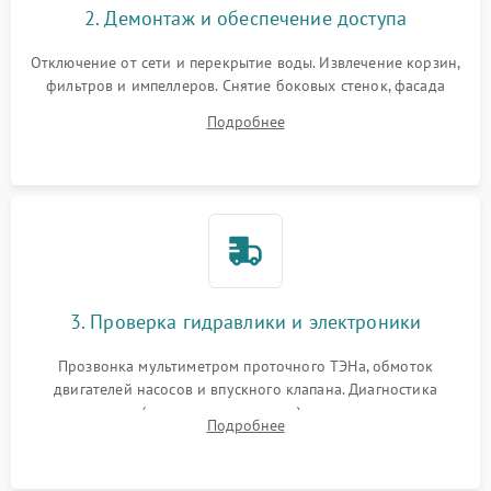
2. Демонтаж и обеспечение доступа
Отключение от сети и перекрытие воды. Извлечение корзин,
фильтров и импеллеров. Снятие боковых стенок, фасада
дверцы или нижнего поддона для прямого доступа к
Подробнее
циркуляционному насосу, ТЭНу и сливной помпе.
3. Проверка гидравлики и электроники
Прозвонка мультиметром проточного ТЭНа, обмоток
двигателей насосов и впускного клапана. Диагностика
прессостата (датчика уровня воды), датчика мутности,
Подробнее
концевика дверцы и электронного модуля управления.