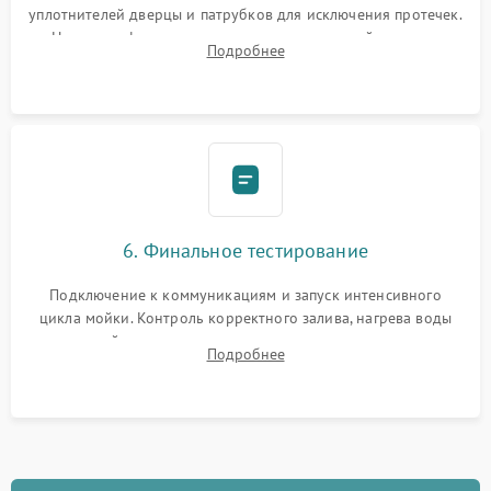
уплотнителей дверцы и патрубков для исключения протечек.
Надежная фиксация хомутов гидравлической системы,
Подробнее
сборка корпуса и установка датчика поплавка.
6. Финальное тестирование
Подключение к коммуникациям и запуск интенсивного
цикла мойки. Контроль корректного залива, нагрева воды
до нужной температуры, отсутствия посторонних шумов,
Подробнее
штатного слива и абсолютной сухости в поддоне.