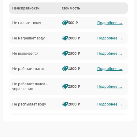
Неисправности
Стоимость
Управление
Не сливает воду
500 ₽
Подробнее →
Электропитание
Не нагревает воду
2000 ₽
Подробнее →
Датчики
Не включается
2500 ₽
Подробнее →
Нагрев
Не работает насос
1800 ₽
Подробнее →
Вода
Не работает панель
Гигиена
2500 ₽
Подробнее →
управления
Программное обеспечение
Не распыляет воду
2000 ₽
Подробнее →
Не запускается цикл
1800 ₽
Подробнее →
стирки