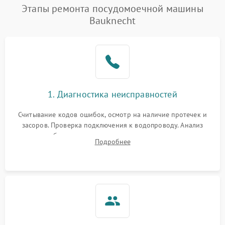
Проблемы с набором
Этапы ремонта посудомоечной машины
1800 ₽
Подробнее →
воды
Bauknecht
Не работает сушилка
2100 ₽
Подробнее →
Сбои в работе таймера
1700 ₽
Подробнее →
Проблемы с
2100 ₽
Подробнее →
1. Диагностика неисправностей
циркуляционным насосом
Считывание кодов ошибок, осмотр на наличие протечек и
засоров. Проверка подключения к водопроводу. Анализ
жалоб на отсутствие слива, нагрева, вращения
Подробнее
разбрызгивателей или срабатывание системы защиты
аквастоп.