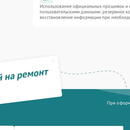
Использование официальных прошивок и и
пользовательскими данными: резервное к
восстановление информации при необход
й на ремонт
При оформл