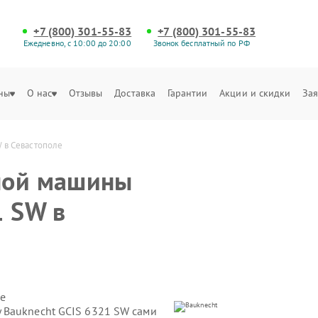
+7 (800) 301-55-83
+7 (800) 301-55-83
Ежедневно, с 10:00 до 20:00
Звонок бесплатный по РФ
ны
О нас
Отзывы
Доставка
Гарантии
Акции и скидки
Зая
 в Севастополе
ной машины
1 SW в
е
 Bauknecht GCIS 6321 SW сами