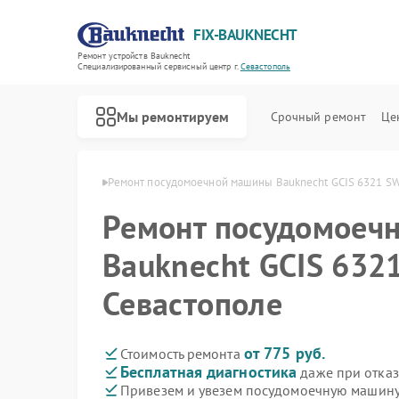
FIX-BAUKNECHT
Ремонт устройств Bauknecht
Специализированный cервисный центр г.
Севастополь
Мы ремонтируем
Срочный ремонт
Це
echt в Севастополе
Ремонт посудомоечной машины Bauknecht GCIS 6321 SW
Ремонт посудомоеч
Bauknecht GCIS 632
Севастополе
Ремонт варочных панелей Bauknecht
Ремонт духовых шкафов Bauknecht
Ремонт микроволновых печей Bauknecht
Ремонт стиральных машин Bauknecht
Ремонт холодильников Bauknecht
от 775 руб.
Стоимость ремонта
Бесплатная диагностика
даже при отказ
Привезем и увезем посудомоечную машину