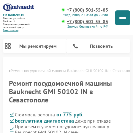
+7 (800) 301-55-83
Ежедневно, с 10:00 до 20:00
FIX-BAUKNECHT
Ремонт устройств
+7 (800) 301-55-83
Bauknecht
Специализированный
Звонок бесплатный по РФ
cервисный центр г.
Севастополь
Мы ремонтируем
Позвонить
ополе
Ремонт посудомоечной машины Bauknecht GMI 50102 IN в Севастопол
Ремонт посудомоечной машины
Bauknecht GMI 50102 IN в
Севастополе
Ремонт варочных панелей Bauknecht
Ремонт микроволновых печей Bauknecht
Ремонт холодильников Bauknecht
Ремонт духовых шкафов Bauknecht
Ремонт стиральных машин Bauknecht
от 775 руб.
Стоимость ремонта
Бесплатная диагностика
даже при отказе
Привезем и увезем посудомоечную машину
Bauknecht GMI 50102 IN сами