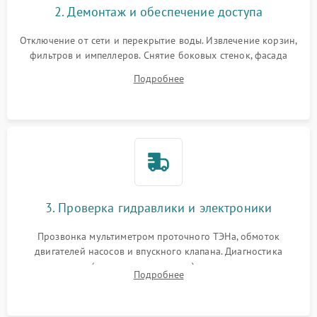
2. Демонтаж и обеспечение доступа
Отключение от сети и перекрытие воды. Извлечение корзин,
фильтров и импеллеров. Снятие боковых стенок, фасада
дверцы или нижнего поддона для прямого доступа к
Подробнее
циркуляционному насосу, ТЭНу и сливной помпе.
3. Проверка гидравлики и электроники
Прозвонка мультиметром проточного ТЭНа, обмоток
двигателей насосов и впускного клапана. Диагностика
прессостата (датчика уровня воды), датчика мутности,
Подробнее
концевика дверцы и электронного модуля управления.