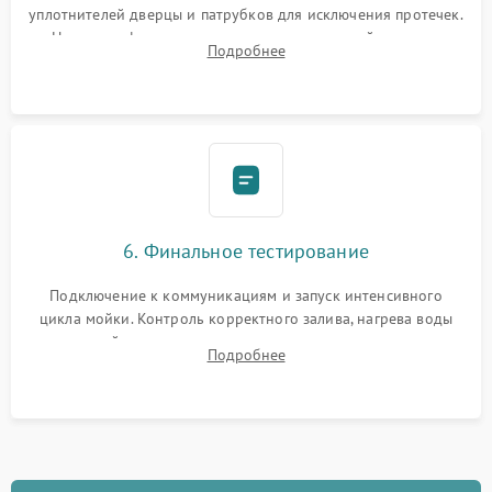
уплотнителей дверцы и патрубков для исключения протечек.
Надежная фиксация хомутов гидравлической системы,
Подробнее
сборка корпуса и установка датчика поплавка.
6. Финальное тестирование
Подключение к коммуникациям и запуск интенсивного
цикла мойки. Контроль корректного залива, нагрева воды
до нужной температуры, отсутствия посторонних шумов,
Подробнее
штатного слива и абсолютной сухости в поддоне.