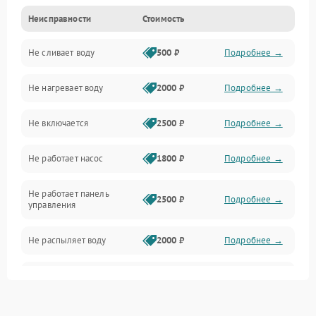
Неисправности
Стоимость
Управление
Не сливает воду
500 ₽
Подробнее →
Электропитание
Не нагревает воду
2000 ₽
Подробнее →
Датчики
Не включается
2500 ₽
Подробнее →
Нагрев
Не работает насос
1800 ₽
Подробнее →
Вода
Не работает панель
Гигиена
2500 ₽
Подробнее →
управления
Программное обеспечение
Не распыляет воду
2000 ₽
Подробнее →
Не запускается цикл
1800 ₽
Подробнее →
стирки