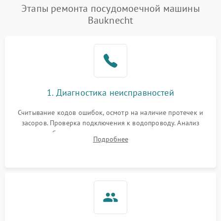
Проблемы с набором
Этапы ремонта посудомоечной машины
1800 ₽
Подробнее →
воды
Bauknecht
Не работает сушилка
2100 ₽
Подробнее →
Сбои в работе таймера
1700 ₽
Подробнее →
Проблемы с
2100 ₽
Подробнее →
1. Диагностика неисправностей
циркуляционным насосом
Считывание кодов ошибок, осмотр на наличие протечек и
засоров. Проверка подключения к водопроводу. Анализ
жалоб на отсутствие слива, нагрева, вращения
Подробнее
разбрызгивателей или срабатывание системы защиты
аквастоп.