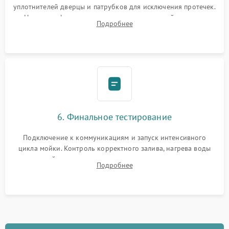
уплотнителей дверцы и патрубков для исключения протечек.
Надежная фиксация хомутов гидравлической системы,
Подробнее
сборка корпуса и установка датчика поплавка.
6. Финальное тестирование
Подключение к коммуникациям и запуск интенсивного
цикла мойки. Контроль корректного залива, нагрева воды
до нужной температуры, отсутствия посторонних шумов,
Подробнее
штатного слива и абсолютной сухости в поддоне.