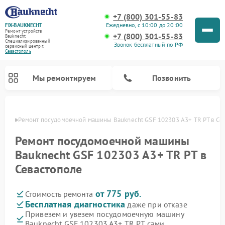
+7 (800) 301-55-83
Ежедневно, с 10:00 до 20:00
FIX-BAUKNECHT
Ремонт устройств
+7 (800) 301-55-83
Bauknecht
Специализированный
Звонок бесплатный по РФ
cервисный центр г.
Севастополь
Мы ремонтируем
Позвонить
ополе
Ремонт посудомоечной машины Bauknecht GSF 102303 A3+ TR PT в Се
Ремонт посудомоечной машины
Bauknecht GSF 102303 A3+ TR PT в
Севастополе
Ремонт варочных панелей Bauknecht
Ремонт микроволновых печей Bauknecht
Ремонт холодильников Bauknecht
Ремонт духовых шкафов Bauknecht
Ремонт стиральных машин Bauknecht
от 775 руб.
Стоимость ремонта
Бесплатная диагностика
даже при отказе
Привезем и увезем посудомоечную машину
Bauknecht GSF 102303 A3+ TR PT сами