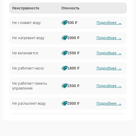
Неисправности
Стоимость
Управление
Не сливает воду
500 ₽
Подробнее →
Электропитание
Не нагревает воду
2000 ₽
Подробнее →
Датчики
Не включается
2500 ₽
Подробнее →
Нагрев
Не работает насос
1800 ₽
Подробнее →
Вода
Не работает панель
Гигиена
2500 ₽
Подробнее →
управления
Программное обеспечение
Не распыляет воду
2000 ₽
Подробнее →
Не запускается цикл
1800 ₽
Подробнее →
стирки