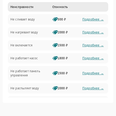
Неисправности
Стоимость
Управление
Не сливает воду
500 ₽
Подробнее →
Электропитание
Не нагревает воду
2000 ₽
Подробнее →
Датчики
Не включается
2500 ₽
Подробнее →
Нагрев
Не работает насос
1800 ₽
Подробнее →
Вода
Не работает панель
Гигиена
2500 ₽
Подробнее →
управления
Программное обеспечение
Не распыляет воду
2000 ₽
Подробнее →
Не запускается цикл
1800 ₽
Подробнее →
стирки