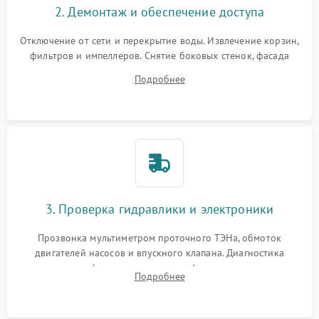
2. Демонтаж и обеспечение доступа
Отключение от сети и перекрытие воды. Извлечение корзин,
фильтров и импеллеров. Снятие боковых стенок, фасада
дверцы или нижнего поддона для прямого доступа к
Подробнее
циркуляционному насосу, ТЭНу и сливной помпе.
3. Проверка гидравлики и электроники
Прозвонка мультиметром проточного ТЭНа, обмоток
двигателей насосов и впускного клапана. Диагностика
прессостата (датчика уровня воды), датчика мутности,
Подробнее
концевика дверцы и электронного модуля управления.