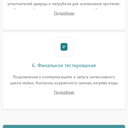
уплотнителей дверцы и патрубков для исключения протечек.
Надежная фиксация хомутов гидравлической системы,
Подробнее
сборка корпуса и установка датчика поплавка.
6. Финальное тестирование
Подключение к коммуникациям и запуск интенсивного
цикла мойки. Контроль корректного залива, нагрева воды
до нужной температуры, отсутствия посторонних шумов,
Подробнее
штатного слива и абсолютной сухости в поддоне.