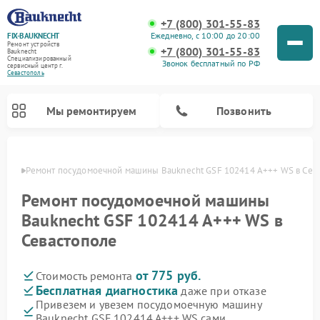
+7 (800) 301-55-83
Ежедневно, с 10:00 до 20:00
FIX-BAUKNECHT
Ремонт устройств
+7 (800) 301-55-83
Bauknecht
Специализированный
Звонок бесплатный по РФ
cервисный центр г.
Севастополь
Мы ремонтируем
Позвонить
ополе
Ремонт посудомоечной машины Bauknecht GSF 102414 A+++ WS в Сев
Ремонт посудомоечной машины
Bauknecht GSF 102414 A+++ WS в
Севастополе
Ремонт варочных панелей Bauknecht
Ремонт микроволновых печей Bauknecht
Ремонт холодильников Bauknecht
Ремонт духовых шкафов Bauknecht
Ремонт стиральных машин Bauknecht
от 775 руб.
Стоимость ремонта
Бесплатная диагностика
даже при отказе
Привезем и увезем посудомоечную машину
Bauknecht GSF 102414 A+++ WS сами