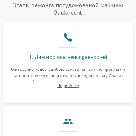
Проблемы с набором
Этапы ремонта посудомоечной машины
1800 ₽
Подробнее →
воды
Bauknecht
Не работает сушилка
2100 ₽
Подробнее →
Сбои в работе таймера
1700 ₽
Подробнее →
Проблемы с
2100 ₽
Подробнее →
1. Диагностика неисправностей
циркуляционным насосом
Считывание кодов ошибок, осмотр на наличие протечек и
засоров. Проверка подключения к водопроводу. Анализ
жалоб на отсутствие слива, нагрева, вращения
Подробнее
разбрызгивателей или срабатывание системы защиты
аквастоп.