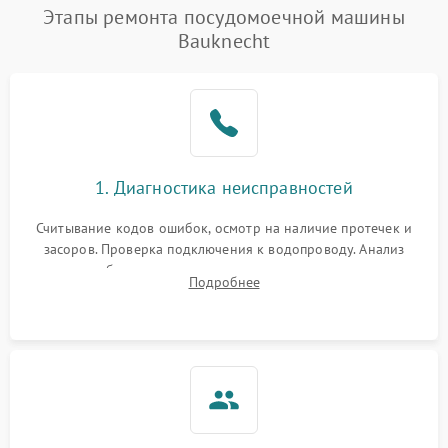
Проблемы с набором
Этапы ремонта посудомоечной машины
1800 ₽
Подробнее →
воды
Bauknecht
Не работает сушилка
2100 ₽
Подробнее →
Сбои в работе таймера
1700 ₽
Подробнее →
Проблемы с
2100 ₽
Подробнее →
1. Диагностика неисправностей
циркуляционным насосом
Считывание кодов ошибок, осмотр на наличие протечек и
засоров. Проверка подключения к водопроводу. Анализ
жалоб на отсутствие слива, нагрева, вращения
Подробнее
разбрызгивателей или срабатывание системы защиты
аквастоп.