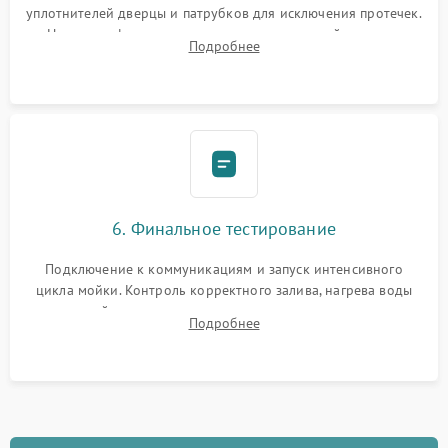
уплотнителей дверцы и патрубков для исключения протечек.
Надежная фиксация хомутов гидравлической системы,
Подробнее
сборка корпуса и установка датчика поплавка.
6. Финальное тестирование
Подключение к коммуникациям и запуск интенсивного
цикла мойки. Контроль корректного залива, нагрева воды
до нужной температуры, отсутствия посторонних шумов,
Подробнее
штатного слива и абсолютной сухости в поддоне.