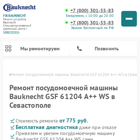
+7 (800) 301-55-83
Ежедневно, с 10:00 до 20:00
FIX-BAUKNECHT
Ремонт устройств
+7 (800) 301-55-83
Bauknecht
Специализированный
Звонок бесплатный по РФ
cервисный центр г.
Севастополь
Мы ремонтируем
Позвонить
ополе
Ремонт посудомоечной машины Bauknecht GSF 61204 A++ WS в Севас
Ремонт посудомоечной машины
Bauknecht GSF 61204 A++ WS в
Севастополе
Ремонт варочных панелей Bauknecht
Ремонт микроволновых печей Bauknecht
Ремонт холодильников Bauknecht
Ремонт духовых шкафов Bauknecht
Ремонт стиральных машин Bauknecht
от 775 руб.
Стоимость ремонта
Бесплатная диагностика
даже при отказе
Привезем и увезем посудомоечную машину
Bauknecht GSF 61204 A++ WS сами