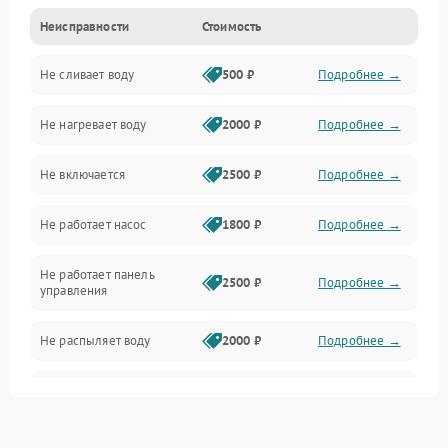
Неисправности
Стоимость
Управление
Не сливает воду
500 ₽
Подробнее →
Электропитание
Не нагревает воду
2000 ₽
Подробнее →
Датчики
Не включается
2500 ₽
Подробнее →
Нагрев
Не работает насос
1800 ₽
Подробнее →
Вода
Не работает панель
Гигиена
2500 ₽
Подробнее →
управления
Программное обеспечение
Не распыляет воду
2000 ₽
Подробнее →
Не запускается цикл
1800 ₽
Подробнее →
стирки