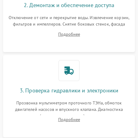
2. Демонтаж и обеспечение доступа
Отключение от сети и перекрытие воды. Извлечение корзин,
фильтров и импеллеров. Снятие боковых стенок, фасада
дверцы или нижнего поддона для прямого доступа к
Подробнее
циркуляционному насосу, ТЭНу и сливной помпе.
3. Проверка гидравлики и электроники
Прозвонка мультиметром проточного ТЭНа, обмоток
двигателей насосов и впускного клапана. Диагностика
прессостата (датчика уровня воды), датчика мутности,
Подробнее
концевика дверцы и электронного модуля управления.