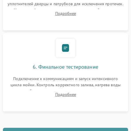
уплотнителей дверцы и патрубков для исключения протечек.
Надежная фиксация хомутов гидравлической системы,
Подробнее
сборка корпуса и установка датчика поплавка.
6. Финальное тестирование
Подключение к коммуникациям и запуск интенсивного
цикла мойки. Контроль корректного залива, нагрева воды
до нужной температуры, отсутствия посторонних шумов,
Подробнее
штатного слива и абсолютной сухости в поддоне.