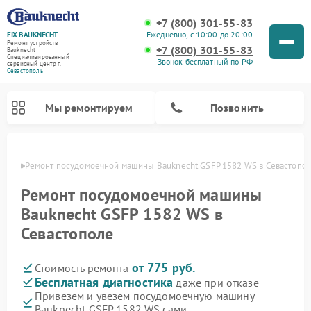
+7 (800) 301-55-83
Ежедневно, с 10:00 до 20:00
FIX-BAUKNECHT
Ремонт устройств
+7 (800) 301-55-83
Bauknecht
Специализированный
Звонок бесплатный по РФ
cервисный центр г.
Севастополь
Мы ремонтируем
Позвонить
ополе
Ремонт посудомоечной машины Bauknecht GSFP 1582 WS в Севастопо
Ремонт посудомоечной машины
Bauknecht GSFP 1582 WS в
Севастополе
Ремонт варочных панелей Bauknecht
Ремонт микроволновых печей Bauknecht
Ремонт холодильников Bauknecht
Ремонт духовых шкафов Bauknecht
Ремонт стиральных машин Bauknecht
от 775 руб.
Стоимость ремонта
Бесплатная диагностика
даже при отказе
Привезем и увезем посудомоечную машину
Bauknecht GSFP 1582 WS сами