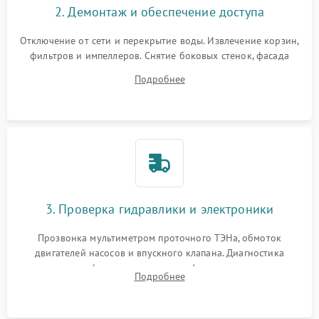
2. Демонтаж и обеспечение доступа
Отключение от сети и перекрытие воды. Извлечение корзин,
фильтров и импеллеров. Снятие боковых стенок, фасада
дверцы или нижнего поддона для прямого доступа к
Подробнее
циркуляционному насосу, ТЭНу и сливной помпе.
3. Проверка гидравлики и электроники
Прозвонка мультиметром проточного ТЭНа, обмоток
двигателей насосов и впускного клапана. Диагностика
прессостата (датчика уровня воды), датчика мутности,
Подробнее
концевика дверцы и электронного модуля управления.