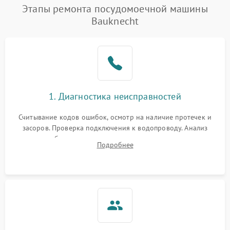
Проблемы с набором
Этапы ремонта посудомоечной машины
1800 ₽
Подробнее →
воды
Bauknecht
Не работает сушилка
2100 ₽
Подробнее →
Сбои в работе таймера
1700 ₽
Подробнее →
Проблемы с
2100 ₽
Подробнее →
1. Диагностика неисправностей
циркуляционным насосом
Считывание кодов ошибок, осмотр на наличие протечек и
засоров. Проверка подключения к водопроводу. Анализ
жалоб на отсутствие слива, нагрева, вращения
Подробнее
разбрызгивателей или срабатывание системы защиты
аквастоп.