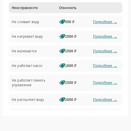
Неисправности
Стоимость
Управление
Не сливает воду
500 ₽
Подробнее →
Электропитание
Не нагревает воду
2000 ₽
Подробнее →
Датчики
Не включается
2500 ₽
Подробнее →
Нагрев
Не работает насос
1800 ₽
Подробнее →
Вода
Не работает панель
Гигиена
2500 ₽
Подробнее →
управления
Программное обеспечение
Не распыляет воду
2000 ₽
Подробнее →
Не запускается цикл
1800 ₽
Подробнее →
стирки