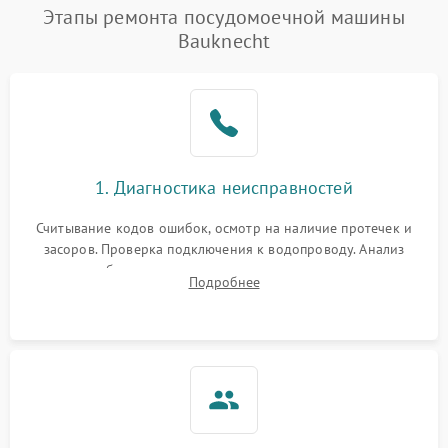
Проблемы с набором
Этапы ремонта посудомоечной машины
1800 ₽
Подробнее →
воды
Bauknecht
Не работает сушилка
2100 ₽
Подробнее →
Сбои в работе таймера
1700 ₽
Подробнее →
Проблемы с
2100 ₽
Подробнее →
1. Диагностика неисправностей
циркуляционным насосом
Считывание кодов ошибок, осмотр на наличие протечек и
засоров. Проверка подключения к водопроводу. Анализ
жалоб на отсутствие слива, нагрева, вращения
Подробнее
разбрызгивателей или срабатывание системы защиты
аквастоп.