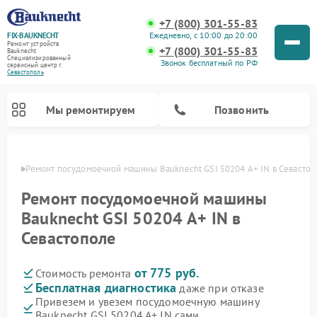
+7 (800) 301-55-83
Ежедневно, с 10:00 до 20:00
FIX-BAUKNECHT
Ремонт устройств
+7 (800) 301-55-83
Bauknecht
Специализированный
Звонок бесплатный по РФ
cервисный центр г.
Севастополь
Мы ремонтируем
Позвонить
ополе
Ремонт посудомоечной машины Bauknecht GSI 50204 A+ IN в Севасто
Ремонт посудомоечной машины
Bauknecht GSI 50204 A+ IN в
Севастополе
Ремонт варочных панелей Bauknecht
Ремонт микроволновых печей Bauknecht
Ремонт холодильников Bauknecht
Ремонт духовых шкафов Bauknecht
Ремонт стиральных машин Bauknecht
от 775 руб.
Стоимость ремонта
Бесплатная диагностика
даже при отказе
Привезем и увезем посудомоечную машину
Bauknecht GSI 50204 A+ IN сами