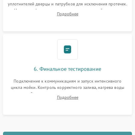
уплотнителей дверцы и патрубков для исключения протечек.
Надежная фиксация хомутов гидравлической системы,
Подробнее
сборка корпуса и установка датчика поплавка.
6. Финальное тестирование
Подключение к коммуникациям и запуск интенсивного
цикла мойки. Контроль корректного залива, нагрева воды
до нужной температуры, отсутствия посторонних шумов,
Подробнее
штатного слива и абсолютной сухости в поддоне.