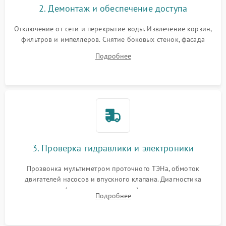
2. Демонтаж и обеспечение доступа
Отключение от сети и перекрытие воды. Извлечение корзин,
фильтров и импеллеров. Снятие боковых стенок, фасада
дверцы или нижнего поддона для прямого доступа к
Подробнее
циркуляционному насосу, ТЭНу и сливной помпе.
3. Проверка гидравлики и электроники
Прозвонка мультиметром проточного ТЭНа, обмоток
двигателей насосов и впускного клапана. Диагностика
прессостата (датчика уровня воды), датчика мутности,
Подробнее
концевика дверцы и электронного модуля управления.