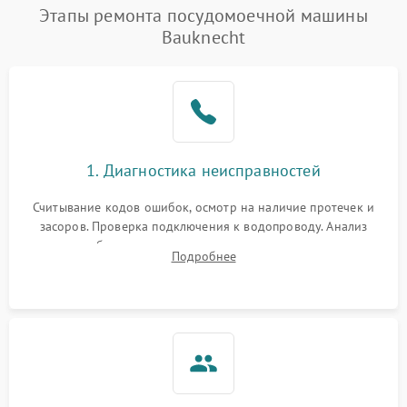
Проблемы с набором
Этапы ремонта посудомоечной машины
1800 ₽
Подробнее →
воды
Bauknecht
Не работает сушилка
2100 ₽
Подробнее →
Сбои в работе таймера
1700 ₽
Подробнее →
Проблемы с
2100 ₽
Подробнее →
1. Диагностика неисправностей
циркуляционным насосом
Считывание кодов ошибок, осмотр на наличие протечек и
засоров. Проверка подключения к водопроводу. Анализ
жалоб на отсутствие слива, нагрева, вращения
Подробнее
разбрызгивателей или срабатывание системы защиты
аквастоп.