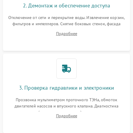
2. Демонтаж и обеспечение доступа
Отключение от сети и перекрытие воды. Извлечение корзин,
фильтров и импеллеров. Снятие боковых стенок, фасада
дверцы или нижнего поддона для прямого доступа к
Подробнее
циркуляционному насосу, ТЭНу и сливной помпе.
3. Проверка гидравлики и электроники
Прозвонка мультиметром проточного ТЭНа, обмоток
двигателей насосов и впускного клапана. Диагностика
прессостата (датчика уровня воды), датчика мутности,
Подробнее
концевика дверцы и электронного модуля управления.