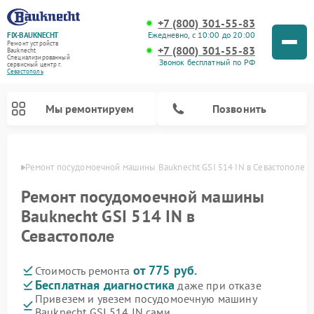
+7 (800) 301-55-83
Ежедневно, с 10:00 до 20:00
FIX-BAUKNECHT
Ремонт устройств
+7 (800) 301-55-83
Bauknecht
Специализированный
Звонок бесплатный по РФ
cервисный центр г.
Севастополь
Мы ремонтируем
Позвонить
ополе
Ремонт посудомоечной машины Bauknecht GSI 514 IN в Севастополе
Ремонт посудомоечной машины
Bauknecht GSI 514 IN в
Севастополе
Ремонт варочных панелей Bauknecht
Ремонт микроволновых печей Bauknecht
Ремонт холодильников Bauknecht
Ремонт духовых шкафов Bauknecht
Ремонт стиральных машин Bauknecht
от 775 руб.
Стоимость ремонта
Бесплатная диагностика
даже при отказе
Привезем и увезем посудомоечную машину
Bauknecht GSI 514 IN сами