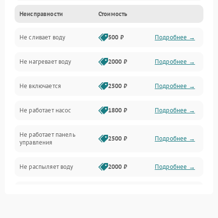
Неисправности
Стоимость
Управление
Не сливает воду
500 ₽
Подробнее →
Электропитание
Не нагревает воду
2000 ₽
Подробнее →
Датчики
Не включается
2500 ₽
Подробнее →
Нагрев
Не работает насос
1800 ₽
Подробнее →
Вода
Не работает панель
Гигиена
2500 ₽
Подробнее →
управления
Программное обеспечение
Не распыляет воду
2000 ₽
Подробнее →
Не запускается цикл
1800 ₽
Подробнее →
стирки