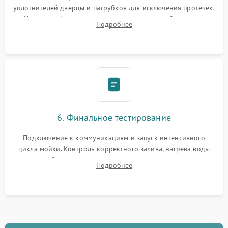
уплотнителей дверцы и патрубков для исключения протечек.
Надежная фиксация хомутов гидравлической системы,
Подробнее
сборка корпуса и установка датчика поплавка.
6. Финальное тестирование
Подключение к коммуникациям и запуск интенсивного
цикла мойки. Контроль корректного залива, нагрева воды
до нужной температуры, отсутствия посторонних шумов,
Подробнее
штатного слива и абсолютной сухости в поддоне.