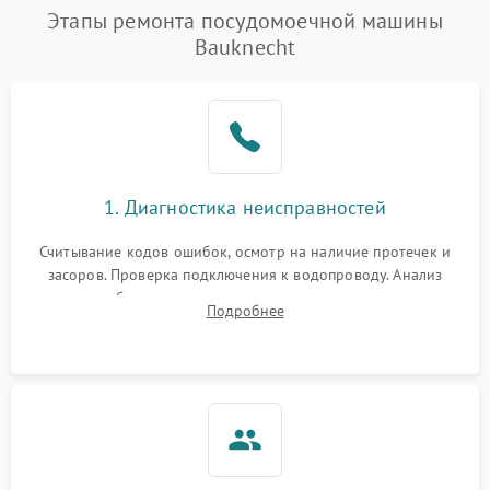
Проблемы с набором
Этапы ремонта посудомоечной машины
1800 ₽
Подробнее →
воды
Bauknecht
Не работает сушилка
2100 ₽
Подробнее →
Сбои в работе таймера
1700 ₽
Подробнее →
Проблемы с
2100 ₽
Подробнее →
1. Диагностика неисправностей
циркуляционным насосом
Считывание кодов ошибок, осмотр на наличие протечек и
засоров. Проверка подключения к водопроводу. Анализ
жалоб на отсутствие слива, нагрева, вращения
Подробнее
разбрызгивателей или срабатывание системы защиты
аквастоп.