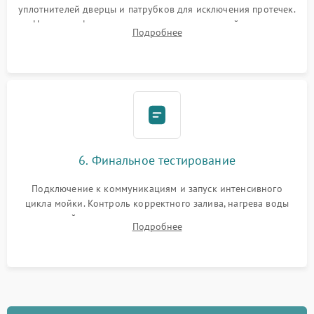
уплотнителей дверцы и патрубков для исключения протечек.
Надежная фиксация хомутов гидравлической системы,
Подробнее
сборка корпуса и установка датчика поплавка.
6. Финальное тестирование
Подключение к коммуникациям и запуск интенсивного
цикла мойки. Контроль корректного залива, нагрева воды
до нужной температуры, отсутствия посторонних шумов,
Подробнее
штатного слива и абсолютной сухости в поддоне.