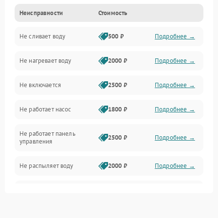
Неисправности
Стоимость
Управление
Не сливает воду
500 ₽
Подробнее →
Электропитание
Не нагревает воду
2000 ₽
Подробнее →
Датчики
Не включается
2500 ₽
Подробнее →
Нагрев
Не работает насос
1800 ₽
Подробнее →
Вода
Не работает панель
Гигиена
2500 ₽
Подробнее →
управления
Программное обеспечение
Не распыляет воду
2000 ₽
Подробнее →
Не запускается цикл
1800 ₽
Подробнее →
стирки