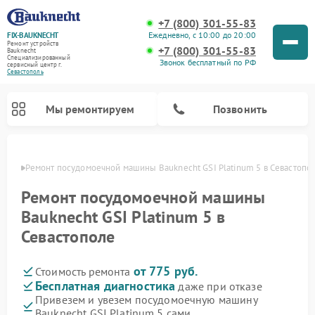
+7 (800) 301-55-83
Ежедневно, с 10:00 до 20:00
FIX-BAUKNECHT
Ремонт устройств
+7 (800) 301-55-83
Bauknecht
Специализированный
Звонок бесплатный по РФ
cервисный центр г.
Севастополь
Мы ремонтируем
Позвонить
ополе
Ремонт посудомоечной машины Bauknecht GSI Platinum 5 в Севастопо
Ремонт посудомоечной машины
Bauknecht GSI Platinum 5 в
Севастополе
Ремонт варочных панелей Bauknecht
Ремонт микроволновых печей Bauknecht
Ремонт холодильников Bauknecht
Ремонт духовых шкафов Bauknecht
Ремонт стиральных машин Bauknecht
от 775 руб.
Стоимость ремонта
Бесплатная диагностика
даже при отказе
Привезем и увезем посудомоечную машину
Bauknecht GSI Platinum 5 сами