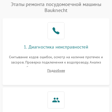
Проблемы с набором
Этапы ремонта посудомоечной машины
1800 ₽
Подробнее →
воды
Bauknecht
Не работает сушилка
2100 ₽
Подробнее →
Сбои в работе таймера
1700 ₽
Подробнее →
Проблемы с
2100 ₽
Подробнее →
1. Диагностика неисправностей
циркуляционным насосом
Считывание кодов ошибок, осмотр на наличие протечек и
засоров. Проверка подключения к водопроводу. Анализ
жалоб на отсутствие слива, нагрева, вращения
Подробнее
разбрызгивателей или срабатывание системы защиты
аквастоп.