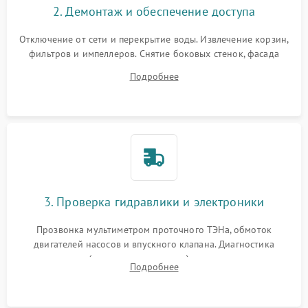
2. Демонтаж и обеспечение доступа
Отключение от сети и перекрытие воды. Извлечение корзин,
фильтров и импеллеров. Снятие боковых стенок, фасада
дверцы или нижнего поддона для прямого доступа к
Подробнее
циркуляционному насосу, ТЭНу и сливной помпе.
3. Проверка гидравлики и электроники
Прозвонка мультиметром проточного ТЭНа, обмоток
двигателей насосов и впускного клапана. Диагностика
прессостата (датчика уровня воды), датчика мутности,
Подробнее
концевика дверцы и электронного модуля управления.