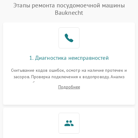
Проблемы с набором
Этапы ремонта посудомоечной машины
1800 ₽
Подробнее →
воды
Bauknecht
Не работает сушилка
2100 ₽
Подробнее →
Сбои в работе таймера
1700 ₽
Подробнее →
Проблемы с
2100 ₽
Подробнее →
1. Диагностика неисправностей
циркуляционным насосом
Считывание кодов ошибок, осмотр на наличие протечек и
засоров. Проверка подключения к водопроводу. Анализ
жалоб на отсутствие слива, нагрева, вращения
Подробнее
разбрызгивателей или срабатывание системы защиты
аквастоп.