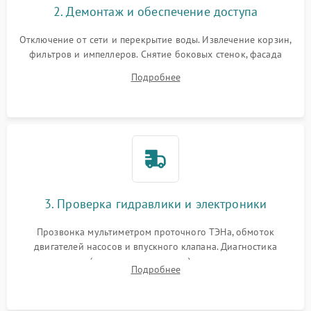
2. Демонтаж и обеспечение доступа
Отключение от сети и перекрытие воды. Извлечение корзин,
фильтров и импеллеров. Снятие боковых стенок, фасада
дверцы или нижнего поддона для прямого доступа к
Подробнее
циркуляционному насосу, ТЭНу и сливной помпе.
3. Проверка гидравлики и электроники
Прозвонка мультиметром проточного ТЭНа, обмоток
двигателей насосов и впускного клапана. Диагностика
прессостата (датчика уровня воды), датчика мутности,
Подробнее
концевика дверцы и электронного модуля управления.