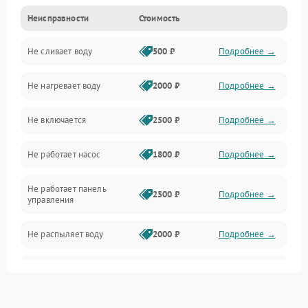
Неисправности
Стоимость
Управление
Не сливает воду
500 ₽
Подробнее →
Электропитание
Не нагревает воду
2000 ₽
Подробнее →
Датчики
Не включается
2500 ₽
Подробнее →
Нагрев
Не работает насос
1800 ₽
Подробнее →
Вода
Не работает панель
Гигиена
2500 ₽
Подробнее →
управления
Программное обеспечение
Не распыляет воду
2000 ₽
Подробнее →
Не запускается цикл
1800 ₽
Подробнее →
стирки