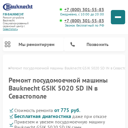
+7 (800) 301-55-83
Ежедневно, с 10:00 до 20:00
FIX-BAUKNECHT
Ремонт устройств
+7 (800) 301-55-83
Bauknecht
Специализированный
Звонок бесплатный по РФ
cервисный центр г.
Севастополь
Мы ремонтируем
Позвонить
ополе
Ремонт посудомоечной машины Bauknecht GSIK 5020 SD IN в Севасто
Ремонт посудомоечной машины
Bauknecht GSIK 5020 SD IN в
Севастополе
Ремонт варочных панелей Bauknecht
Ремонт микроволновых печей Bauknecht
Ремонт холодильников Bauknecht
Ремонт духовых шкафов Bauknecht
Ремонт стиральных машин Bauknecht
от 775 руб.
Стоимость ремонта
Бесплатная диагностика
даже при отказе
Привезем и увезем посудомоечную машину
Bauknecht GSIK 5020 SD IN сами