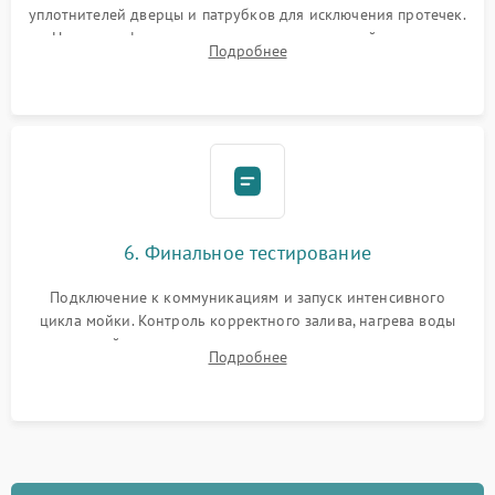
уплотнителей дверцы и патрубков для исключения протечек.
Надежная фиксация хомутов гидравлической системы,
Подробнее
сборка корпуса и установка датчика поплавка.
6. Финальное тестирование
Подключение к коммуникациям и запуск интенсивного
цикла мойки. Контроль корректного залива, нагрева воды
до нужной температуры, отсутствия посторонних шумов,
Подробнее
штатного слива и абсолютной сухости в поддоне.