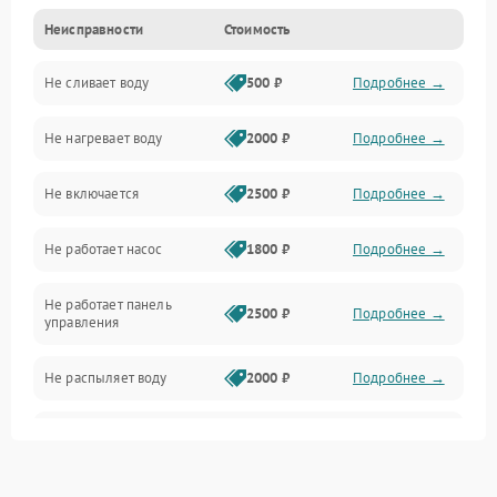
Неисправности
Стоимость
Управление
Не сливает воду
500 ₽
Подробнее →
Электропитание
Не нагревает воду
2000 ₽
Подробнее →
Датчики
Не включается
2500 ₽
Подробнее →
Нагрев
Не работает насос
1800 ₽
Подробнее →
Вода
Не работает панель
Гигиена
2500 ₽
Подробнее →
управления
Программное обеспечение
Не распыляет воду
2000 ₽
Подробнее →
Не запускается цикл
1800 ₽
Подробнее →
стирки