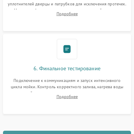
уплотнителей дверцы и патрубков для исключения протечек.
Надежная фиксация хомутов гидравлической системы,
Подробнее
сборка корпуса и установка датчика поплавка.
6. Финальное тестирование
Подключение к коммуникациям и запуск интенсивного
цикла мойки. Контроль корректного залива, нагрева воды
до нужной температуры, отсутствия посторонних шумов,
Подробнее
штатного слива и абсолютной сухости в поддоне.