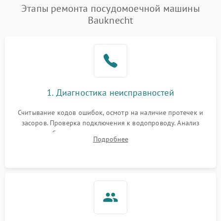
Проблемы с набором
Этапы ремонта посудомоечной машины
1800 ₽
Подробнее →
воды
Bauknecht
Не работает сушилка
2100 ₽
Подробнее →
Сбои в работе таймера
1700 ₽
Подробнее →
Проблемы с
2100 ₽
Подробнее →
1. Диагностика неисправностей
циркуляционным насосом
Считывание кодов ошибок, осмотр на наличие протечек и
засоров. Проверка подключения к водопроводу. Анализ
жалоб на отсутствие слива, нагрева, вращения
Подробнее
разбрызгивателей или срабатывание системы защиты
аквастоп.