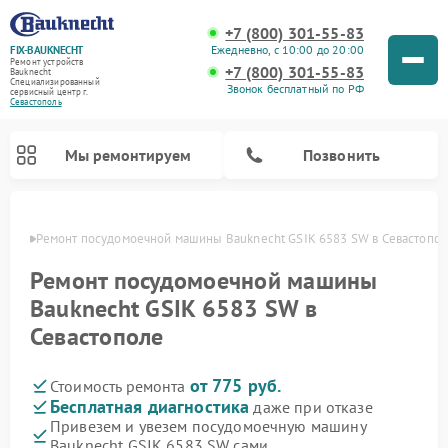
+7 (800) 301-55-83
Ежедневно, с 10:00 до 20:00
FIX-BAUKNECHT
Ремонт устройств
+7 (800) 301-55-83
Bauknecht
Специализированный
Звонок бесплатный по РФ
cервисный центр г.
Севастополь
Мы ремонтируем
Позвонить
ополе
Ремонт посудомоечной машины Bauknecht GSIK 6583 SW в Севастопо
Ремонт посудомоечной машины
Bauknecht GSIK 6583 SW в
Севастополе
Ремонт варочных панелей Bauknecht
Ремонт микроволновых печей Bauknecht
Ремонт холодильников Bauknecht
Ремонт духовых шкафов Bauknecht
Ремонт стиральных машин Bauknecht
от 775 руб.
Стоимость ремонта
Бесплатная диагностика
даже при отказе
Привезем и увезем посудомоечную машину
Bauknecht GSIK 6583 SW сами