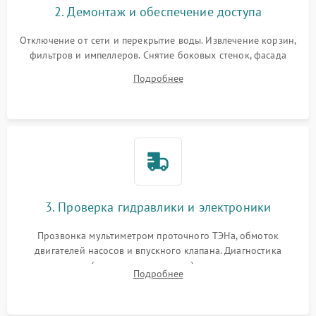
2. Демонтаж и обеспечение доступа
Отключение от сети и перекрытие воды. Извлечение корзин,
фильтров и импеллеров. Снятие боковых стенок, фасада
дверцы или нижнего поддона для прямого доступа к
Подробнее
циркуляционному насосу, ТЭНу и сливной помпе.
3. Проверка гидравлики и электроники
Прозвонка мультиметром проточного ТЭНа, обмоток
двигателей насосов и впускного клапана. Диагностика
прессостата (датчика уровня воды), датчика мутности,
Подробнее
концевика дверцы и электронного модуля управления.