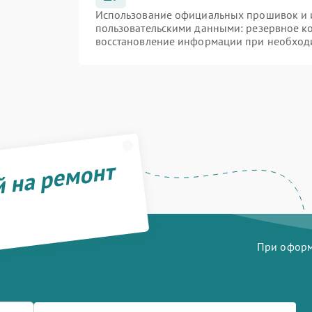
Использование официальных прошивок и и
пользовательскими данными: резервное к
восстановление информации при необход
й на ремонт
При оформл