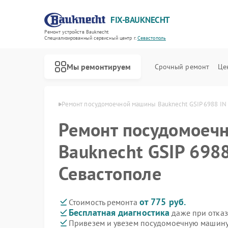
FIX-BAUKNECHT
Ремонт устройств Bauknecht
Специализированный cервисный центр г.
Севастополь
Мы ремонтируем
Срочный ремонт
Це
echt в Севастополе
Ремонт посудомоечной машины Bauknecht GSIP 6988 IN 
Ремонт посудомоеч
Bauknecht GSIP 6988
Севастополе
Ремонт варочных панелей Bauknecht
Ремонт духовых шкафов Bauknecht
Ремонт микроволновых печей Bauknecht
Ремонт стиральных машин Bauknecht
Ремонт холодильников Bauknecht
от 775 руб.
Стоимость ремонта
Бесплатная диагностика
даже при отказ
Привезем и увезем посудомоечную машину 