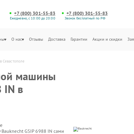
+7 (800) 301-55-83
+7 (800) 301-55-83
Ежедневно, с 10:00 до 20:00
Звонок бесплатный по РФ
ны
О нас
Отзывы
Доставка
Гарантии
Акции и скидки
Зая
в Севастополе
ной машины
 IN в
е
Bauknecht GSIP 6988 IN сами