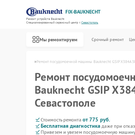
FIX-BAUKNECHT
Ремонт устройств Bauknecht
Специализированный cервисный центр г.
Севастополь
Мы ремонтируем
Срочный ремонт
Це
echt в Севастополе
Ремонт посудомоечной машины Bauknecht GSIP X384A3P
Ремонт посудомоеч
Bauknecht GSIP X38
Севастополе
Ремонт варочных панелей Bauknecht
Ремонт духовых шкафов Bauknecht
Ремонт микроволновых печей Bauknecht
Ремонт стиральных машин Bauknecht
Ремонт холодильников Bauknecht
от 775 руб.
Стоимость ремонта
Бесплатная диагностика
даже при отказ
Привезем и увезем посудомоечную машину