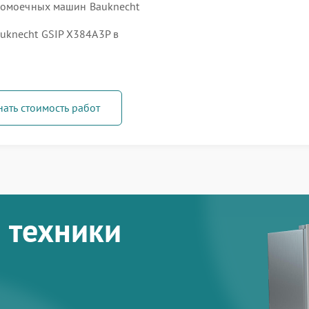
удомоечных машин Bauknecht
knecht GSIP X384A3P в
нать стоимость работ
 техники