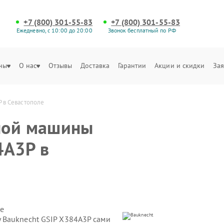
+7 (800) 301-55-83
+7 (800) 301-55-83
Ежедневно, с 10:00 до 20:00
Звонок бесплатный по РФ
ны
О нас
Отзывы
Доставка
Гарантии
Акции и скидки
Зая
 в Севастополе
ной машины
4A3P в
е
 Bauknecht GSIP X384A3P сами