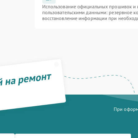
Использование официальных прошивок и и
пользовательскими данными: резервное к
восстановление информации при необход
й на ремонт
При оформл