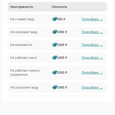
Неисправности
Стоимость
Управление
Не сливает воду
500 ₽
Подробнее →
Электропитание
Не нагревает воду
2000 ₽
Подробнее →
Датчики
Не включается
2500 ₽
Подробнее →
Нагрев
Не работает насос
1800 ₽
Подробнее →
Вода
Не работает панель
Гигиена
2500 ₽
Подробнее →
управления
Программное обеспечение
Не распыляет воду
2000 ₽
Подробнее →
Не запускается цикл
1800 ₽
Подробнее →
стирки