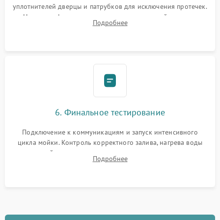
уплотнителей дверцы и патрубков для исключения протечек.
Надежная фиксация хомутов гидравлической системы,
Подробнее
сборка корпуса и установка датчика поплавка.
6. Финальное тестирование
Подключение к коммуникациям и запуск интенсивного
цикла мойки. Контроль корректного залива, нагрева воды
до нужной температуры, отсутствия посторонних шумов,
Подробнее
штатного слива и абсолютной сухости в поддоне.