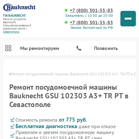
+7 (800) 301-55-83
Ежедневно, с 10:00 до 20:00
FIX-BAUKNECHT
Ремонт устройств
+7 (800) 301-55-83
Bauknecht
Специализированный
Звонок бесплатный по РФ
cервисный центр г.
Севастополь
Мы ремонтируем
Позвонить
ополе
Ремонт посудомоечной машины Bauknecht GSU 102303 A3+ TR PT в Се
Ремонт посудомоечной машины
Bauknecht GSU 102303 A3+ TR PT в
Севастополе
Ремонт варочных панелей Bauknecht
Ремонт микроволновых печей Bauknecht
Ремонт холодильников Bauknecht
Ремонт духовых шкафов Bauknecht
Ремонт стиральных машин Bauknecht
от 775 руб.
Стоимость ремонта
Бесплатная диагностика
даже при отказе
Привезем и увезем посудомоечную машину
Bauknecht GSU 102303 A3+ TR PT сами