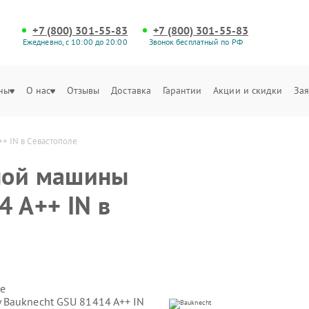
+7 (800) 301-55-83
+7 (800) 301-55-83
Ежедневно, с 10:00 до 20:00
Звонок бесплатный по РФ
ны
О нас
Отзывы
Доставка
Гарантии
Акции и скидки
Зая
+ IN в Севастополе
ной машины
4 A++ IN в
е
 Bauknecht GSU 81414 A++ IN