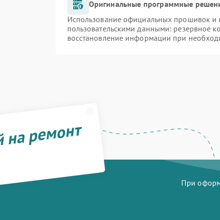
Оригинальные программные решени
Использование официальных прошивок и и
пользовательскими данными: резервное к
восстановление информации при необход
й на ремонт
При оформл