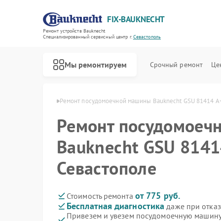
FIX-BAUKNECHT
Ремонт устройств Bauknecht
Специализированный cервисный центр г.
Севастополь
Мы ремонтируем
Срочный ремонт
Це
echt в Севастополе
Ремонт посудомоечной машины Bauknecht GSU 81414 A+
Ремонт посудомоеч
Bauknecht GSU 8141
Севастополе
Ремонт варочных панелей Bauknecht
Ремонт духовых шкафов Bauknecht
Ремонт микроволновых печей Bauknecht
Ремонт стиральных машин Bauknecht
Ремонт холодильников Bauknecht
от 775 руб.
Стоимость ремонта
Бесплатная диагностика
даже при отказ
Привезем и увезем посудомоечную машину