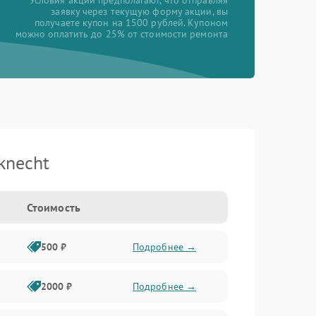
*Условия акции предполагают, что отправляя
заявку через текущую форму акции, вы
получаете купон на 1500 рублей. Купоном
можно оплатить до 25% от стоимости ремонта
knecht
Стоимость
500 ₽
Подробнее →
2000 ₽
Подробнее →