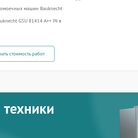
удомоечных машин Bauknecht
knecht GSU 81414 A++ IN в
нать стоимость работ
 техники