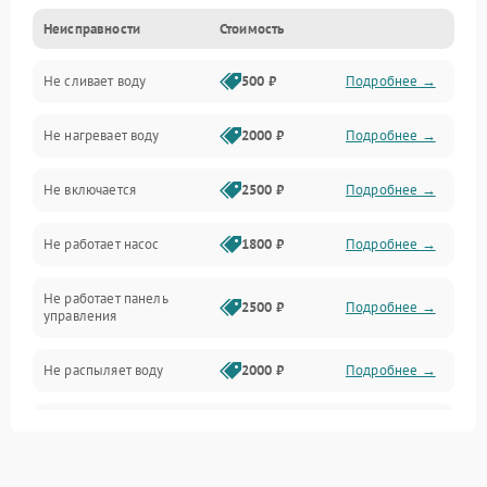
Неисправности
Стоимость
Управление
Не сливает воду
500 ₽
Подробнее →
Электропитание
Не нагревает воду
2000 ₽
Подробнее →
Датчики
Не включается
2500 ₽
Подробнее →
Нагрев
Не работает насос
1800 ₽
Подробнее →
Вода
Не работает панель
Гигиена
2500 ₽
Подробнее →
управления
Программное обеспечение
Не распыляет воду
2000 ₽
Подробнее →
Не запускается цикл
1800 ₽
Подробнее →
стирки