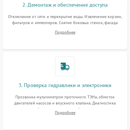
2. Демонтаж и обеспечение доступа
Отключение от сети и перекрытие воды. Извлечение корзин,
фильтров и импеллеров. Снятие боковых стенок, фасада
дверцы или нижнего поддона для прямого доступа к
Подробнее
циркуляционному насосу, ТЭНу и сливной помпе.
3. Проверка гидравлики и электроники
Прозвонка мультиметром проточного ТЭНа, обмоток
двигателей насосов и впускного клапана. Диагностика
прессостата (датчика уровня воды), датчика мутности,
Подробнее
концевика дверцы и электронного модуля управления.