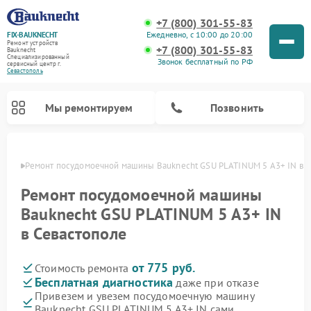
+7 (800) 301-55-83
Ежедневно, с 10:00 до 20:00
FIX-BAUKNECHT
Ремонт устройств
+7 (800) 301-55-83
Bauknecht
Специализированный
Звонок бесплатный по РФ
cервисный центр г.
Севастополь
Мы ремонтируем
Позвонить
ополе
Ремонт посудомоечной машины Bauknecht GSU PLATINUM 5 A3+ IN в 
Ремонт посудомоечной машины
Bauknecht GSU PLATINUM 5 A3+ IN
в Севастополе
Ремонт варочных панелей Bauknecht
Ремонт микроволновых печей Bauknecht
Ремонт холодильников Bauknecht
Ремонт духовых шкафов Bauknecht
Ремонт стиральных машин Bauknecht
от 775 руб.
Стоимость ремонта
Бесплатная диагностика
даже при отказе
Привезем и увезем посудомоечную машину
Bauknecht GSU PLATINUM 5 A3+ IN сами