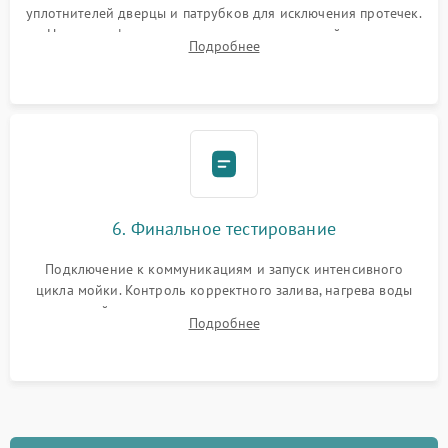
уплотнителей дверцы и патрубков для исключения протечек.
Надежная фиксация хомутов гидравлической системы,
Подробнее
сборка корпуса и установка датчика поплавка.
6. Финальное тестирование
Подключение к коммуникациям и запуск интенсивного
цикла мойки. Контроль корректного залива, нагрева воды
до нужной температуры, отсутствия посторонних шумов,
Подробнее
штатного слива и абсолютной сухости в поддоне.