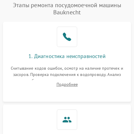
Проблемы с набором
Этапы ремонта посудомоечной машины
1800 ₽
Подробнее →
воды
Bauknecht
Не работает сушилка
2100 ₽
Подробнее →
Сбои в работе таймера
1700 ₽
Подробнее →
Проблемы с
2100 ₽
Подробнее →
1. Диагностика неисправностей
циркуляционным насосом
Считывание кодов ошибок, осмотр на наличие протечек и
засоров. Проверка подключения к водопроводу. Анализ
жалоб на отсутствие слива, нагрева, вращения
Подробнее
разбрызгивателей или срабатывание системы защиты
аквастоп.