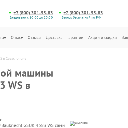
+7 (800) 301-55-83
+7 (800) 301-55-83
Ежедневно, с 10:00 до 20:00
Звонок бесплатный по РФ
ны
О нас
Отзывы
Доставка
Гарантии
Акции и скидки
Зая
S в Севастополе
ной машины
3 WS в
е
 Bauknecht GSUK 4583 WS сами