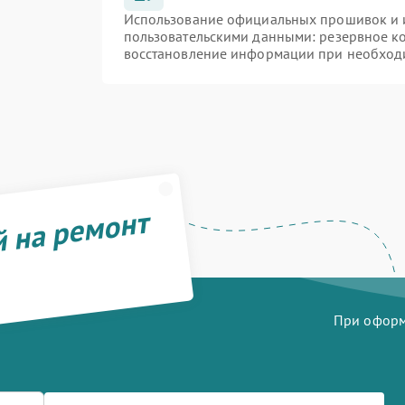
Использование официальных прошивок и и
пользовательскими данными: резервное к
восстановление информации при необход
й на ремонт
При оформл