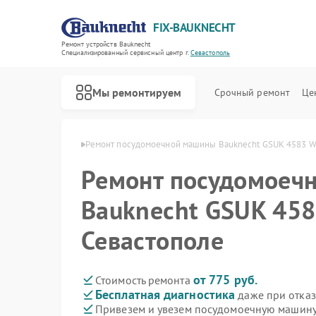
FIX-BAUKNECHT
Ремонт устройств Bauknecht
Специализированный cервисный центр г.
Севастополь
Мы ремонтируем
Срочный ремонт
Це
echt в Севастополе
Ремонт посудомоечной машины Bauknecht GSUK 4583 W
Ремонт посудомоеч
Bauknecht GSUK 458
Севастополе
Ремонт варочных панелей Bauknecht
Ремонт духовых шкафов Bauknecht
Ремонт микроволновых печей Bauknecht
Ремонт стиральных машин Bauknecht
Ремонт холодильников Bauknecht
от 775 руб.
Стоимость ремонта
Бесплатная диагностика
даже при отказ
Привезем и увезем посудомоечную машину