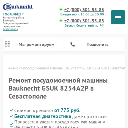
+7 (800) 301-55-83
Ежедневно, с 10:00 до 20:00
FIX-BAUKNECHT
Ремонт устройств
+7 (800) 301-55-83
Bauknecht
Специализированный
Звонок бесплатный по РФ
cервисный центр г.
Севастополь
Мы ремонтируем
Позвонить
ополе
Ремонт посудомоечной машины Bauknecht GSUK 8254A2P в Севастопо
Ремонт посудомоечной машины
Bauknecht GSUK 8254A2P в
Севастополе
Ремонт варочных панелей Bauknecht
Ремонт микроволновых печей Bauknecht
Ремонт холодильников Bauknecht
Ремонт духовых шкафов Bauknecht
Ремонт стиральных машин Bauknecht
от 775 руб.
Стоимость ремонта
Бесплатная диагностика
даже при отказе
Привезем и увезем посудомоечную машину
Bauknecht GSUK 8254A2P сами