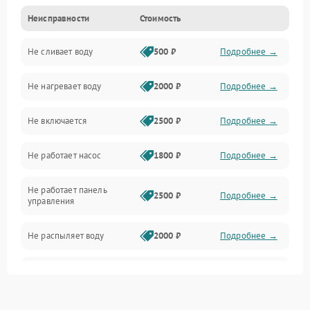
Неисправности
Стоимость
Управление
Не сливает воду
500 ₽
Подробнее →
Электропитание
Не нагревает воду
2000 ₽
Подробнее →
Датчики
Не включается
2500 ₽
Подробнее →
Нагрев
Не работает насос
1800 ₽
Подробнее →
Вода
Не работает панель
Гигиена
2500 ₽
Подробнее →
управления
Программное обеспечение
Не распыляет воду
2000 ₽
Подробнее →
Не запускается цикл
1800 ₽
Подробнее →
стирки