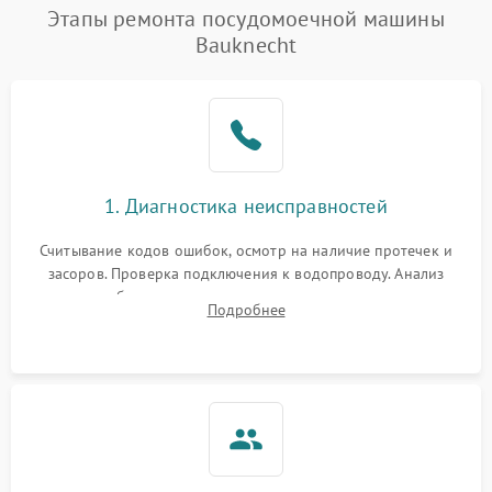
Проблемы с набором
Этапы ремонта посудомоечной машины
1800 ₽
Подробнее →
воды
Bauknecht
Не работает сушилка
2100 ₽
Подробнее →
Сбои в работе таймера
1700 ₽
Подробнее →
Проблемы с
2100 ₽
Подробнее →
1. Диагностика неисправностей
циркуляционным насосом
Считывание кодов ошибок, осмотр на наличие протечек и
засоров. Проверка подключения к водопроводу. Анализ
жалоб на отсутствие слива, нагрева, вращения
Подробнее
разбрызгивателей или срабатывание системы защиты
аквастоп.