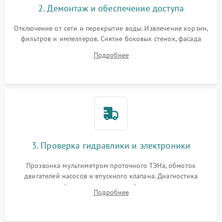
2. Демонтаж и обеспечение доступа
Отключение от сети и перекрытие воды. Извлечение корзин,
фильтров и импеллеров. Снятие боковых стенок, фасада
дверцы или нижнего поддона для прямого доступа к
Подробнее
циркуляционному насосу, ТЭНу и сливной помпе.
3. Проверка гидравлики и электроники
Прозвонка мультиметром проточного ТЭНа, обмоток
двигателей насосов и впускного клапана. Диагностика
прессостата (датчика уровня воды), датчика мутности,
Подробнее
концевика дверцы и электронного модуля управления.