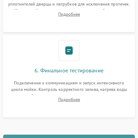
уплотнителей дверцы и патрубков для исключения протечек.
Надежная фиксация хомутов гидравлической системы,
Подробнее
сборка корпуса и установка датчика поплавка.
6. Финальное тестирование
Подключение к коммуникациям и запуск интенсивного
цикла мойки. Контроль корректного залива, нагрева воды
до нужной температуры, отсутствия посторонних шумов,
Подробнее
штатного слива и абсолютной сухости в поддоне.