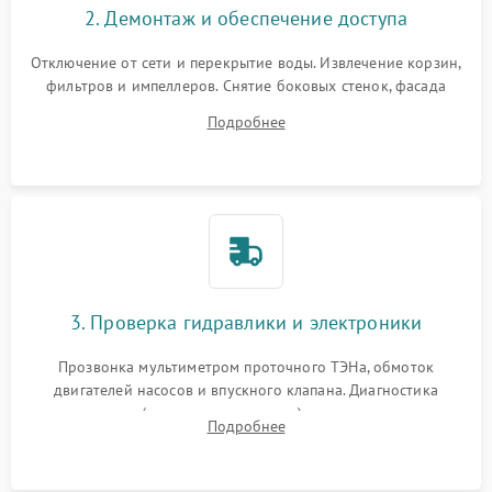
2. Демонтаж и обеспечение доступа
Отключение от сети и перекрытие воды. Извлечение корзин,
фильтров и импеллеров. Снятие боковых стенок, фасада
дверцы или нижнего поддона для прямого доступа к
Подробнее
циркуляционному насосу, ТЭНу и сливной помпе.
3. Проверка гидравлики и электроники
Прозвонка мультиметром проточного ТЭНа, обмоток
двигателей насосов и впускного клапана. Диагностика
прессостата (датчика уровня воды), датчика мутности,
Подробнее
концевика дверцы и электронного модуля управления.