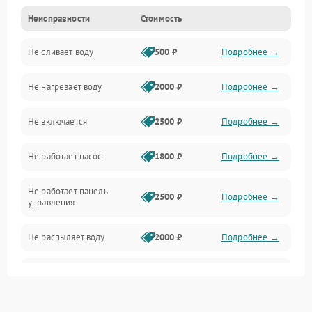
Неисправности
Стоимость
Управление
Не сливает воду
500 ₽
Подробнее →
Электропитание
Не нагревает воду
2000 ₽
Подробнее →
Датчики
Не включается
2500 ₽
Подробнее →
Нагрев
Не работает насос
1800 ₽
Подробнее →
Вода
Не работает панель
Гигиена
2500 ₽
Подробнее →
управления
Программное обеспечение
Не распыляет воду
2000 ₽
Подробнее →
Не запускается цикл
1800 ₽
Подробнее →
стирки