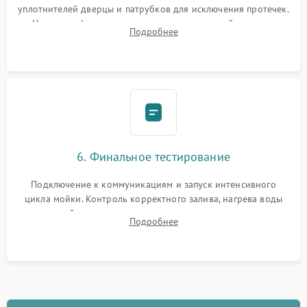
уплотнителей дверцы и патрубков для исключения протечек.
Надежная фиксация хомутов гидравлической системы,
Подробнее
сборка корпуса и установка датчика поплавка.
6. Финальное тестирование
Подключение к коммуникациям и запуск интенсивного
цикла мойки. Контроль корректного залива, нагрева воды
до нужной температуры, отсутствия посторонних шумов,
Подробнее
штатного слива и абсолютной сухости в поддоне.