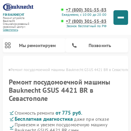
+7 (800) 301-55-83
Ежедневно, с 10:00 до 20:00
FIX-BAUKNECHT
Ремонт устройств
+7 (800) 301-55-83
Bauknecht
Специализированный
Звонок бесплатный по РФ
cервисный центр г.
Севастополь
Мы ремонтируем
Позвонить
ополе
Ремонт посудомоечной машины Bauknecht GSUS 4421 BR в Севастопо
Ремонт посудомоечной машины
Bauknecht GSUS 4421 BR в
Севастополе
Ремонт варочных панелей Bauknecht
Ремонт микроволновых печей Bauknecht
Ремонт холодильников Bauknecht
Ремонт духовых шкафов Bauknecht
Ремонт стиральных машин Bauknecht
от 775 руб.
Стоимость ремонта
Бесплатная диагностика
даже при отказе
Привезем и увезем посудомоечную машину
Bauknecht GSUS 4421 BR сами