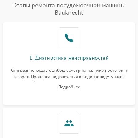
Проблемы с набором
Этапы ремонта посудомоечной машины
1800 ₽
Подробнее →
воды
Bauknecht
Не работает сушилка
2100 ₽
Подробнее →
Сбои в работе таймера
1700 ₽
Подробнее →
Проблемы с
2100 ₽
Подробнее →
1. Диагностика неисправностей
циркуляционным насосом
Считывание кодов ошибок, осмотр на наличие протечек и
засоров. Проверка подключения к водопроводу. Анализ
жалоб на отсутствие слива, нагрева, вращения
Подробнее
разбрызгивателей или срабатывание системы защиты
аквастоп.