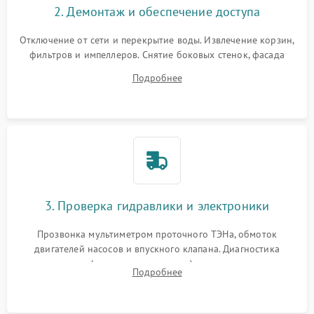
2. Демонтаж и обеспечение доступа
Отключение от сети и перекрытие воды. Извлечение корзин,
фильтров и импеллеров. Снятие боковых стенок, фасада
дверцы или нижнего поддона для прямого доступа к
Подробнее
циркуляционному насосу, ТЭНу и сливной помпе.
3. Проверка гидравлики и электроники
Прозвонка мультиметром проточного ТЭНа, обмоток
двигателей насосов и впускного клапана. Диагностика
прессостата (датчика уровня воды), датчика мутности,
Подробнее
концевика дверцы и электронного модуля управления.