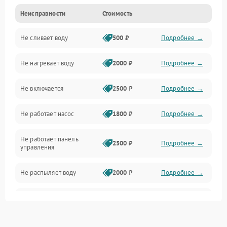
Неисправности
Стоимость
Управление
Не сливает воду
500 ₽
Подробнее →
Электропитание
Не нагревает воду
2000 ₽
Подробнее →
Датчики
Не включается
2500 ₽
Подробнее →
Нагрев
Не работает насос
1800 ₽
Подробнее →
Вода
Не работает панель
Гигиена
2500 ₽
Подробнее →
управления
Программное обеспечение
Не распыляет воду
2000 ₽
Подробнее →
Не запускается цикл
1800 ₽
Подробнее →
стирки