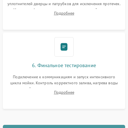
уплотнителей дверцы и патрубков для исключения протечек.
Надежная фиксация хомутов гидравлической системы,
Подробнее
сборка корпуса и установка датчика поплавка.
6. Финальное тестирование
Подключение к коммуникациям и запуск интенсивного
цикла мойки. Контроль корректного залива, нагрева воды
до нужной температуры, отсутствия посторонних шумов,
Подробнее
штатного слива и абсолютной сухости в поддоне.