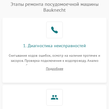
Проблемы с набором
Этапы ремонта посудомоечной машины
1800 ₽
Подробнее →
воды
Bauknecht
Не работает сушилка
2100 ₽
Подробнее →
Сбои в работе таймера
1700 ₽
Подробнее →
Проблемы с
2100 ₽
Подробнее →
1. Диагностика неисправностей
циркуляционным насосом
Считывание кодов ошибок, осмотр на наличие протечек и
засоров. Проверка подключения к водопроводу. Анализ
жалоб на отсутствие слива, нагрева, вращения
Подробнее
разбрызгивателей или срабатывание системы защиты
аквастоп.