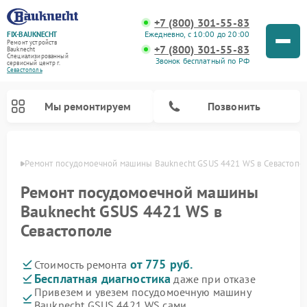
+7 (800) 301-55-83
Ежедневно, с 10:00 до 20:00
FIX-BAUKNECHT
Ремонт устройств
+7 (800) 301-55-83
Bauknecht
Специализированный
Звонок бесплатный по РФ
cервисный центр г.
Севастополь
Мы ремонтируем
Позвонить
ополе
Ремонт посудомоечной машины Bauknecht GSUS 4421 WS в Севастопо
Ремонт посудомоечной машины
Bauknecht GSUS 4421 WS в
Севастополе
Ремонт варочных панелей Bauknecht
Ремонт микроволновых печей Bauknecht
Ремонт холодильников Bauknecht
Ремонт духовых шкафов Bauknecht
Ремонт стиральных машин Bauknecht
от 775 руб.
Стоимость ремонта
Бесплатная диагностика
даже при отказе
Привезем и увезем посудомоечную машину
Bauknecht GSUS 4421 WS сами