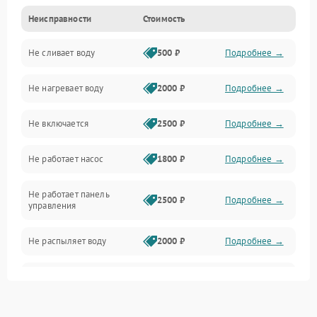
Неисправности
Стоимость
Управление
Не сливает воду
500 ₽
Подробнее →
Электропитание
Не нагревает воду
2000 ₽
Подробнее →
Датчики
Не включается
2500 ₽
Подробнее →
Нагрев
Не работает насос
1800 ₽
Подробнее →
Вода
Не работает панель
Гигиена
2500 ₽
Подробнее →
управления
Программное обеспечение
Не распыляет воду
2000 ₽
Подробнее →
Не запускается цикл
1800 ₽
Подробнее →
стирки