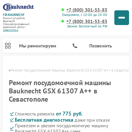
+7 (800) 301-55-83
Ежедневно, с 10:00 до 20:00
FIX-BAUKNECHT
Ремонт устройств
+7 (800) 301-55-83
Bauknecht
Специализированный
Звонок бесплатный по РФ
cервисный центр г.
Севастополь
Мы ремонтируем
Позвонить
ополе
Ремонт посудомоечной машины Bauknecht GSX 61307 A++ в Севастоп
Ремонт посудомоечной машины
Bauknecht GSX 61307 A++ в
Севастополе
Ремонт варочных панелей Bauknecht
Ремонт микроволновых печей Bauknecht
Ремонт холодильников Bauknecht
Ремонт духовых шкафов Bauknecht
Ремонт стиральных машин Bauknecht
от 775 руб.
Стоимость ремонта
Бесплатная диагностика
даже при отказе
Привезем и увезем посудомоечную машину
Bauknecht GSX 61307 A++ сами