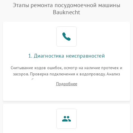
Проблемы с набором
Этапы ремонта посудомоечной машины
1800 ₽
Подробнее →
воды
Bauknecht
Не работает сушилка
2100 ₽
Подробнее →
Сбои в работе таймера
1700 ₽
Подробнее →
Проблемы с
2100 ₽
Подробнее →
1. Диагностика неисправностей
циркуляционным насосом
Считывание кодов ошибок, осмотр на наличие протечек и
засоров. Проверка подключения к водопроводу. Анализ
жалоб на отсутствие слива, нагрева, вращения
Подробнее
разбрызгивателей или срабатывание системы защиты
аквастоп.