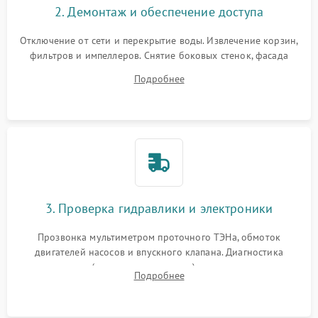
2. Демонтаж и обеспечение доступа
Отключение от сети и перекрытие воды. Извлечение корзин,
фильтров и импеллеров. Снятие боковых стенок, фасада
дверцы или нижнего поддона для прямого доступа к
Подробнее
циркуляционному насосу, ТЭНу и сливной помпе.
3. Проверка гидравлики и электроники
Прозвонка мультиметром проточного ТЭНа, обмоток
двигателей насосов и впускного клапана. Диагностика
прессостата (датчика уровня воды), датчика мутности,
Подробнее
концевика дверцы и электронного модуля управления.