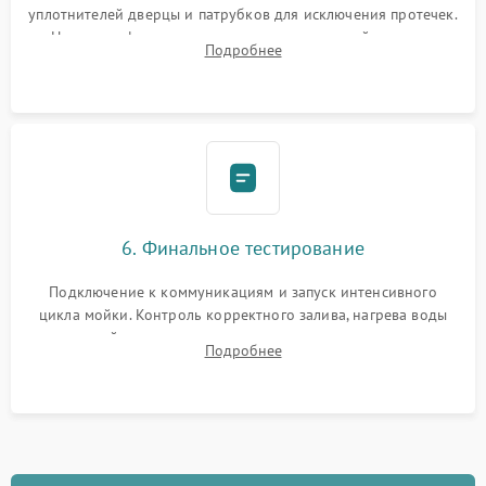
уплотнителей дверцы и патрубков для исключения протечек.
Надежная фиксация хомутов гидравлической системы,
Подробнее
сборка корпуса и установка датчика поплавка.
6. Финальное тестирование
Подключение к коммуникациям и запуск интенсивного
цикла мойки. Контроль корректного залива, нагрева воды
до нужной температуры, отсутствия посторонних шумов,
Подробнее
штатного слива и абсолютной сухости в поддоне.