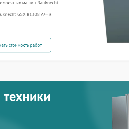
удомоечных машин Bauknecht
knecht GSX 81308 A++ в
нать стоимость работ
 техники