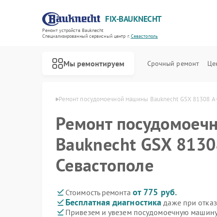
FIX-BAUKNECHT
Ремонт устройств Bauknecht
Специализированный cервисный центр г.
Севастополь
Мы ремонтируем
Срочный ремонт
Це
echt в Севастополе
Ремонт посудомоечной машины Bauknecht GSX 81308 A+
Ремонт посудомоеч
Bauknecht GSX 8130
Севастополе
Ремонт варочных панелей Bauknecht
Ремонт духовых шкафов Bauknecht
Ремонт микроволновых печей Bauknecht
Ремонт стиральных машин Bauknecht
Ремонт холодильников Bauknecht
от 775 руб.
Стоимость ремонта
Бесплатная диагностика
даже при отказ
Привезем и увезем посудомоечную машину