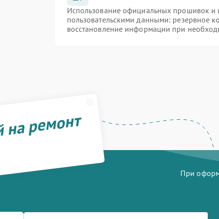
Использование официальных прошивок и и
пользовательскими данными: резервное к
восстановление информации при необход
й на ремонт
При оформл