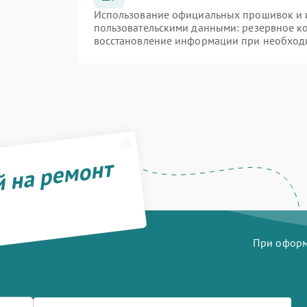
Использование официальных прошивок и и
пользовательскими данными: резервное к
восстановление информации при необход
й на ремонт
При оформл