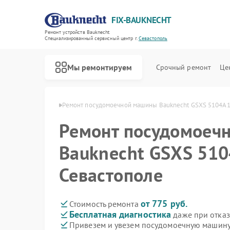
FIX-BAUKNECHT
Ремонт устройств Bauknecht
Специализированный cервисный центр г.
Севастополь
Мы ремонтируем
Срочный ремонт
Це
echt в Севастополе
Ремонт посудомоечной машины Bauknecht GSXS 5104A1
Ремонт посудомоеч
Bauknecht GSXS 510
Севастополе
Ремонт варочных панелей Bauknecht
Ремонт духовых шкафов Bauknecht
Ремонт микроволновых печей Bauknecht
Ремонт стиральных машин Bauknecht
Ремонт холодильников Bauknecht
от 775 руб.
Стоимость ремонта
Бесплатная диагностика
даже при отказ
Привезем и увезем посудомоечную машину