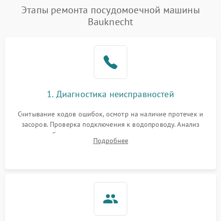
Этапы ремонта посудомоечной машины
Bauknecht
1. Диагностика неисправностей
Считывание кодов ошибок, осмотр на наличие протечек и
засоров. Проверка подключения к водопроводу. Анализ
жалоб на отсутствие слива, нагрева, вращения
Подробнее
разбрызгивателей или срабатывание системы защиты
аквастоп.