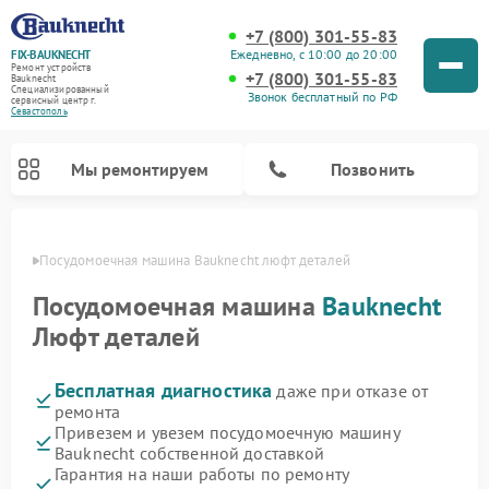
+7 (800) 301-55-83
Ежедневно, с 10:00 до 20:00
FIX-BAUKNECHT
Ремонт устройств
+7 (800) 301-55-83
Bauknecht
Специализированный
Звонок бесплатный по РФ
cервисный центр г.
Севастополь
Мы ремонтируем
Позвонить
ополе
Посудомоечная машина Bauknecht люфт деталей
Посудомоечная машина
Bauknecht
Люфт деталей
Бесплатная диагностика
даже при отказе от
Ремонт варочных панелей Bauknecht
Ремонт микроволновых печей Bauknecht
Ремонт холодильников Bauknecht
Ремонт духовых шкафов Bauknecht
Ремонт стиральных машин Bauknecht
ремонта
Привезем и увезем посудомоечную машину
Bauknecht собственной доставкой
Гарантия на наши работы по ремонту