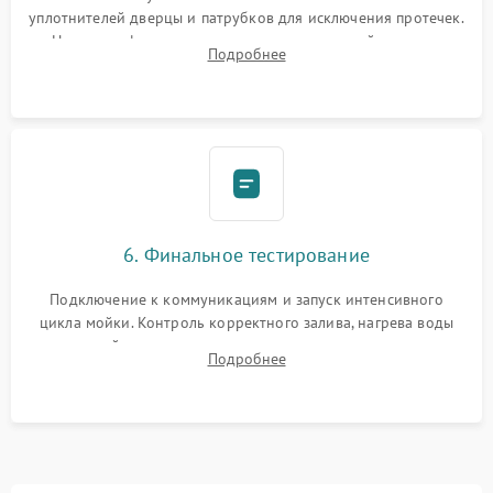
уплотнителей дверцы и патрубков для исключения протечек.
Надежная фиксация хомутов гидравлической системы,
Подробнее
сборка корпуса и установка датчика поплавка.
6. Финальное тестирование
Подключение к коммуникациям и запуск интенсивного
цикла мойки. Контроль корректного залива, нагрева воды
до нужной температуры, отсутствия посторонних шумов,
Подробнее
штатного слива и абсолютной сухости в поддоне.