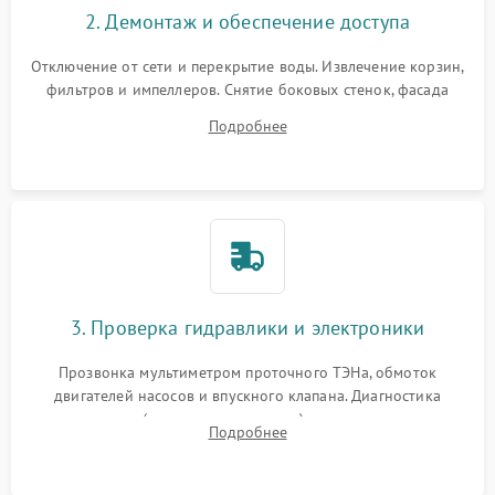
2. Демонтаж и обеспечение доступа
Отключение от сети и перекрытие воды. Извлечение корзин,
фильтров и импеллеров. Снятие боковых стенок, фасада
дверцы или нижнего поддона для прямого доступа к
Подробнее
циркуляционному насосу, ТЭНу и сливной помпе.
3. Проверка гидравлики и электроники
Прозвонка мультиметром проточного ТЭНа, обмоток
двигателей насосов и впускного клапана. Диагностика
прессостата (датчика уровня воды), датчика мутности,
Подробнее
концевика дверцы и электронного модуля управления.