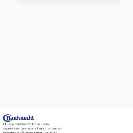
СЦ svp.bauknecht-fix.ru - сеть
сервисных центров в Севастополе по
ремонту и обслуживанию техники