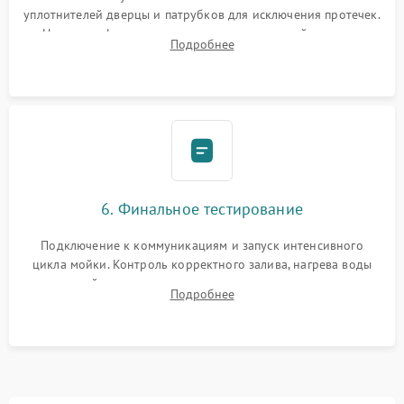
уплотнителей дверцы и патрубков для исключения протечек.
Надежная фиксация хомутов гидравлической системы,
Подробнее
сборка корпуса и установка датчика поплавка.
6. Финальное тестирование
Подключение к коммуникациям и запуск интенсивного
цикла мойки. Контроль корректного залива, нагрева воды
до нужной температуры, отсутствия посторонних шумов,
Подробнее
штатного слива и абсолютной сухости в поддоне.