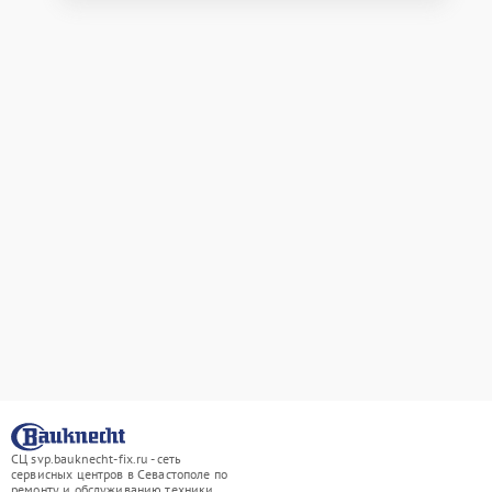
СЦ svp.bauknecht-fix.ru - сеть
сервисных центров в Севастополе по
ремонту и обслуживанию техники