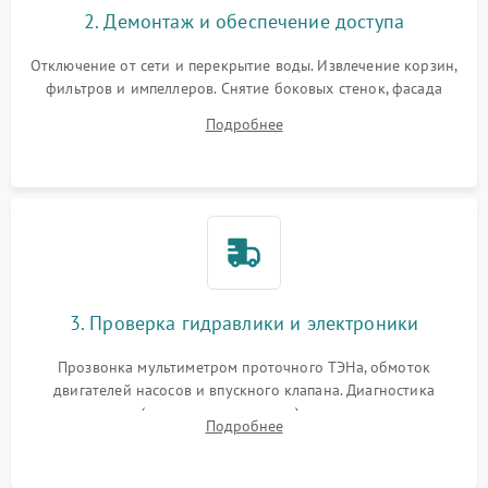
2. Демонтаж и обеспечение доступа
Отключение от сети и перекрытие воды. Извлечение корзин,
фильтров и импеллеров. Снятие боковых стенок, фасада
дверцы или нижнего поддона для прямого доступа к
Подробнее
циркуляционному насосу, ТЭНу и сливной помпе.
3. Проверка гидравлики и электроники
Прозвонка мультиметром проточного ТЭНа, обмоток
двигателей насосов и впускного клапана. Диагностика
прессостата (датчика уровня воды), датчика мутности,
Подробнее
концевика дверцы и электронного модуля управления.