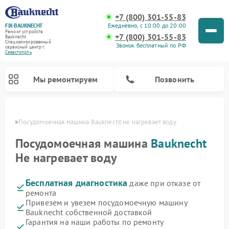
+7 (800) 301-55-83
Ежедневно, с 10:00 до 20:00
FIX-BAUKNECHT
Ремонт устройств
+7 (800) 301-55-83
Bauknecht
Специализированный
Звонок бесплатный по РФ
cервисный центр г.
Севастополь
Мы ремонтируем
Позвонить
ополе
Посудомоечная машина Bauknecht не нагревает воду
Посудомоечная машина
Bauknecht
Не нагревает воду
Бесплатная диагностика
даже при отказе от
Ремонт варочных панелей Bauknecht
Ремонт микроволновых печей Bauknecht
Ремонт холодильников Bauknecht
Ремонт духовых шкафов Bauknecht
Ремонт стиральных машин Bauknecht
ремонта
Привезем и увезем посудомоечную машину
Bauknecht собственной доставкой
Гарантия на наши работы по ремонту