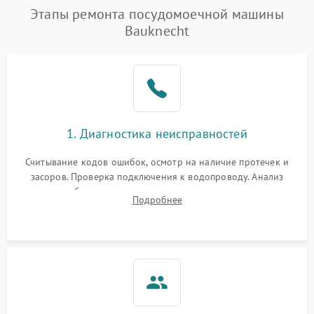
Этапы ремонта посудомоечной машины
Bauknecht
1. Диагностика неисправностей
Считывание кодов ошибок, осмотр на наличие протечек и
засоров. Проверка подключения к водопроводу. Анализ
жалоб на отсутствие слива, нагрева, вращения
Подробнее
разбрызгивателей или срабатывание системы защиты
аквастоп.