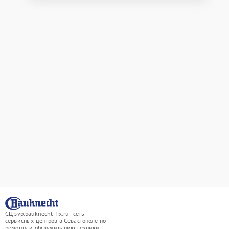
СЦ svp.bauknecht-fix.ru - сеть
сервисных центров в Севастополе по
ремонту и обслуживанию техники