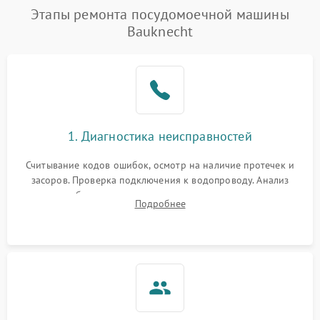
Этапы ремонта посудомоечной машины
Bauknecht
1. Диагностика неисправностей
Считывание кодов ошибок, осмотр на наличие протечек и
засоров. Проверка подключения к водопроводу. Анализ
жалоб на отсутствие слива, нагрева, вращения
Подробнее
разбрызгивателей или срабатывание системы защиты
аквастоп.