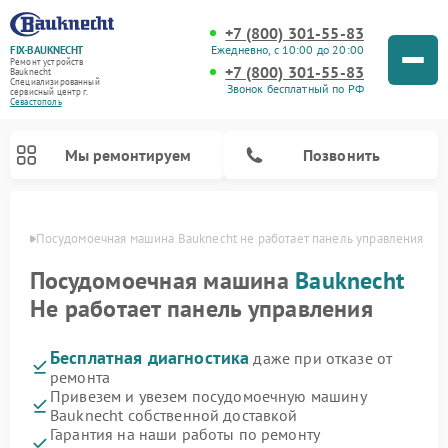
+7 (800) 301-55-83
Ежедневно, с 10:00 до 20:00
FIX-BAUKNECHT
Ремонт устройств
+7 (800) 301-55-83
Bauknecht
Специализированный
Звонок бесплатный по РФ
cервисный центр г.
Севастополь
Мы ремонтируем
Позвонить
ополе
Посудомоечная машина Bauknecht не работает панель управления
Посудомоечная машина
Bauknecht
Не работает панель управления
Бесплатная диагностика
даже при отказе от
Ремонт варочных панелей Bauknecht
Ремонт микроволновых печей Bauknecht
Ремонт холодильников Bauknecht
Ремонт духовых шкафов Bauknecht
Ремонт стиральных машин Bauknecht
ремонта
Привезем и увезем посудомоечную машину
Bauknecht собственной доставкой
Гарантия на наши работы по ремонту