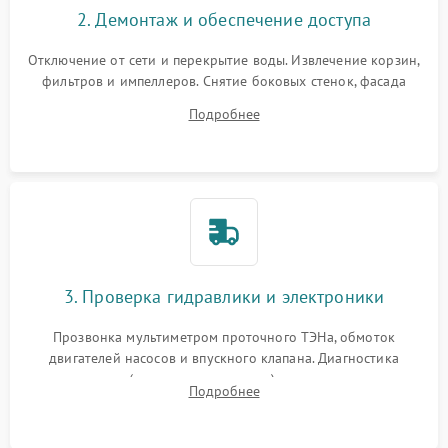
2. Демонтаж и обеспечение доступа
Отключение от сети и перекрытие воды. Извлечение корзин,
фильтров и импеллеров. Снятие боковых стенок, фасада
дверцы или нижнего поддона для прямого доступа к
Подробнее
циркуляционному насосу, ТЭНу и сливной помпе.
3. Проверка гидравлики и электроники
Прозвонка мультиметром проточного ТЭНа, обмоток
двигателей насосов и впускного клапана. Диагностика
прессостата (датчика уровня воды), датчика мутности,
Подробнее
концевика дверцы и электронного модуля управления.