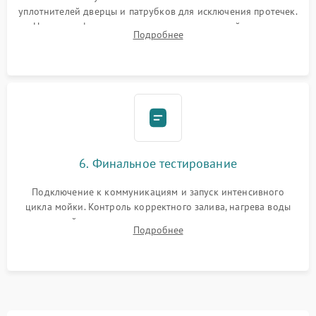
уплотнителей дверцы и патрубков для исключения протечек.
Надежная фиксация хомутов гидравлической системы,
Подробнее
сборка корпуса и установка датчика поплавка.
6. Финальное тестирование
Подключение к коммуникациям и запуск интенсивного
цикла мойки. Контроль корректного залива, нагрева воды
до нужной температуры, отсутствия посторонних шумов,
Подробнее
штатного слива и абсолютной сухости в поддоне.