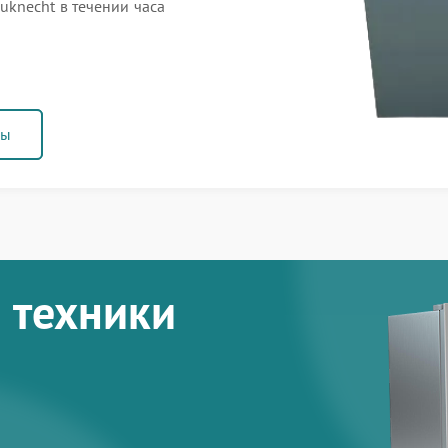
knecht в течении часа
ны
 техники