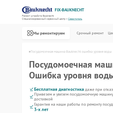
FIX-BAUKNECHT
Ремонт устройств Bauknecht
Специализированный cервисный центр г.
Севастополь
Мы ремонтируем
Срочный ремонт
Це
echt в Севастополе
Посудомоечная машина Bauknecht ошибка уровня воды
Посудомоечная ма
Ошибка уровня вод
Ремонт варочных панелей Bauknecht
Ремонт духовых шкафов Bauknecht
Ремонт микроволновых печей Bauknecht
Ремонт стиральных машин Bauknecht
Ремонт холодильников Bauknecht
Бесплатная диагностика
даже при отказ
Привезем и увезем посудомоечную машину
доставкой
Гарантия на наши работы по ремонту пос
3-х лет