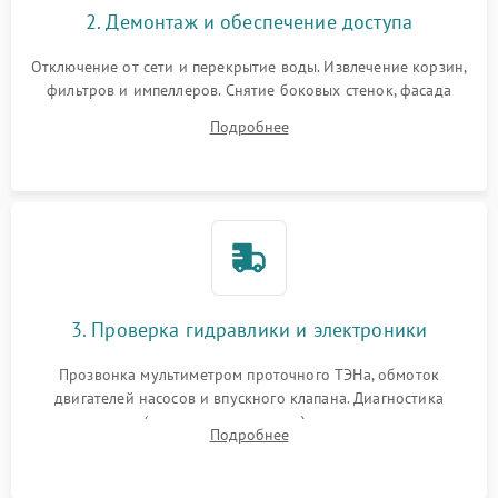
2. Демонтаж и обеспечение доступа
Отключение от сети и перекрытие воды. Извлечение корзин,
фильтров и импеллеров. Снятие боковых стенок, фасада
дверцы или нижнего поддона для прямого доступа к
Подробнее
циркуляционному насосу, ТЭНу и сливной помпе.
3. Проверка гидравлики и электроники
Прозвонка мультиметром проточного ТЭНа, обмоток
двигателей насосов и впускного клапана. Диагностика
прессостата (датчика уровня воды), датчика мутности,
Подробнее
концевика дверцы и электронного модуля управления.