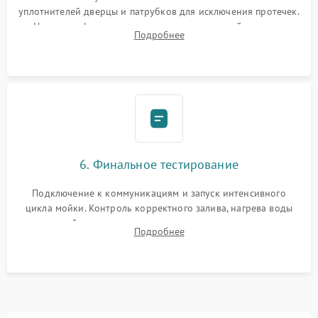
уплотнителей дверцы и патрубков для исключения протечек.
Надежная фиксация хомутов гидравлической системы,
Подробнее
сборка корпуса и установка датчика поплавка.
6. Финальное тестирование
Подключение к коммуникациям и запуск интенсивного
цикла мойки. Контроль корректного залива, нагрева воды
до нужной температуры, отсутствия посторонних шумов,
Подробнее
штатного слива и абсолютной сухости в поддоне.