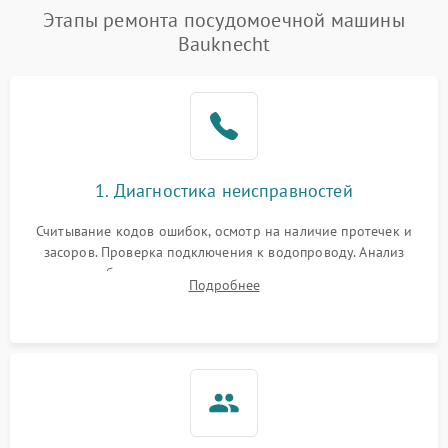
Этапы ремонта посудомоечной машины
Bauknecht
1. Диагностика неисправностей
Считывание кодов ошибок, осмотр на наличие протечек и
засоров. Проверка подключения к водопроводу. Анализ
жалоб на отсутствие слива, нагрева, вращения
Подробнее
разбрызгивателей или срабатывание системы защиты
аквастоп.