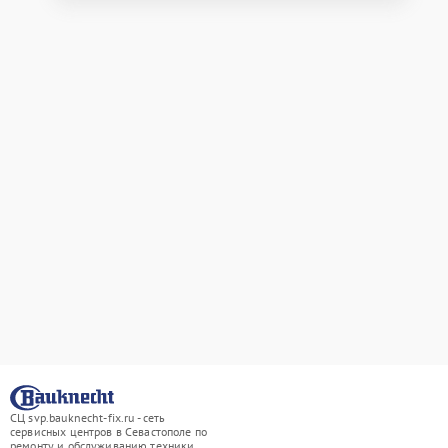
СЦ svp.bauknecht-fix.ru - сеть
сервисных центров в Севастополе по
ремонту и обслуживанию техники