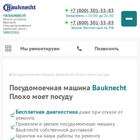
+7 (800) 301-55-83
Ежедневно, с 10:00 до 20:00
FIX-BAUKNECHT
Ремонт устройств
+7 (800) 301-55-83
Bauknecht
Специализированный
Звонок бесплатный по РФ
cервисный центр г.
Севастополь
Мы ремонтируем
Позвонить
ополе
Посудомоечная машина Bauknecht плохо моет посуду
Посудомоечная машина
Bauknecht
Плохо моет посуду
Бесплатная диагностика
даже при отказе от
Ремонт варочных панелей Bauknecht
Ремонт микроволновых печей Bauknecht
Ремонт холодильников Bauknecht
Ремонт духовых шкафов Bauknecht
Ремонт стиральных машин Bauknecht
ремонта
Привезем и увезем посудомоечную машину
Bauknecht собственной доставкой
Гарантия на наши работы по ремонту