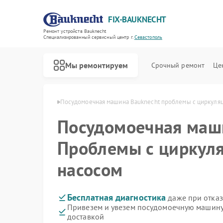
FIX-BAUKNECHT
Ремонт устройств Bauknecht
Специализированный cервисный центр г.
Севастополь
Мы ремонтируем
Срочный ремонт
Це
echt в Севастополе
Посудомоечная машина Bauknecht проблемы с циркуля
Посудомоечная ма
Проблемы с циркул
насосом
Ремонт варочных панелей Bauknecht
Ремонт духовых шкафов Bauknecht
Ремонт микроволновых печей Bauknecht
Ремонт стиральных машин Bauknecht
Ремонт холодильников Bauknecht
Бесплатная диагностика
даже при отказ
Привезем и увезем посудомоечную машину
доставкой