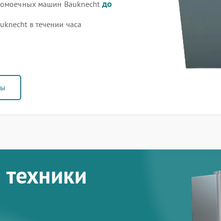
до
удомоечных машин Bauknecht
knecht в течении часа
ны
 техники