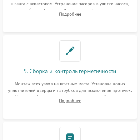
шланга с аквастопом. Устранение засоров в улитке насоса,
патрубках и фильтрах. Компонентный ремонт платы
Подробнее
управления, восстановление поврежденной проводки.
5. Сборка и контроль герметичности
Монтаж всех узлов на штатные места. Установка новых
уплотнителей дверцы и патрубков для исключения протечек.
Надежная фиксация хомутов гидравлической системы,
Подробнее
сборка корпуса и установка датчика поплавка.