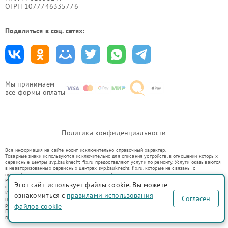
ОГРН 1077746335776
Поделиться в соц. сетях:
Мы принимаем
все формы оплаты
Политика конфиденциальности
Вся информация на сайте носит исключительно справочный характер.
Товарные знаки используются исключительно для описания устройств, в отношении которых
сервисные центры svp.bauknecht-fix.ru предоставляют услуги по ремонту. Услуги оказываются
в неавторизованных сервисных центрах svp.bauknecht-fix.ru, которые не связаны с
правообладателями товарных знаков или их официальными представителями.
Ремонт осуществляется для устройств, уже введенных в гражданский оборот в соответствии
Этот сайт использует файлы cookie. Вы можете
со статьей 1487 ГК РФ.
Использование товарных знаков не преследует цели индивидуализации услуг или введения
ознакомиться с
правилами использования
Согласен
потребителей в заблуждение, а служит для информирования о предоставляемых услугах по
ремонту техники указанных брендов.
файлов cookie
Представленная на сайте информация не является публичной офертой, определяемой
положениями Статьи 437(2) Гражданского кодекса РФ