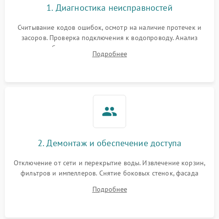
1. Диагностика неисправностей
Считывание кодов ошибок, осмотр на наличие протечек и
засоров. Проверка подключения к водопроводу. Анализ
жалоб на отсутствие слива, нагрева, вращения
Подробнее
разбрызгивателей или срабатывание системы защиты
аквастоп.
2. Демонтаж и обеспечение доступа
Отключение от сети и перекрытие воды. Извлечение корзин,
фильтров и импеллеров. Снятие боковых стенок, фасада
дверцы или нижнего поддона для прямого доступа к
Подробнее
циркуляционному насосу, ТЭНу и сливной помпе.