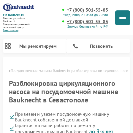
+7 (800) 301-55-83
Ежедневно, с 10:00 до 20:00
FIX-BAUKNECHT
Ремонт устройств
+7 (800) 301-55-83
Bauknecht
Специализированный
Звонок бесплатный по РФ
cервисный центр г.
Севастополь
Мы ремонтируем
Позвонить
ополе
Посудомоечная машина Bauknecht разблокировка циркуляционного н
Разблокировка циркуляционного
насоса на посудомоечной машине
Bauknecht в Севастополе
Ремонт варочных панелей Bauknecht
Ремонт микроволновых печей Bauknecht
Ремонт холодильников Bauknecht
Ремонт духовых шкафов Bauknecht
Ремонт стиральных машин Bauknecht
Привезем и увезем посудомоечную машину
Bauknecht собственной доставкой
Гарантия на наши работы по ремонту
до 3-х лет
посудомоечных машин Bauknecht