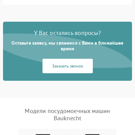
Не запускается цикл
1800 ₽
Подробнее →
стирки
Проблемы с набором
1800 ₽
Подробнее →
воды
У Вас остались вопросы?
Оставьте заявку, мы свяжемся с Вами в ближайшее
Не работает сушилка
2100 ₽
Подробнее →
время
Сбои в работе таймера
1700 ₽
Подробнее →
Заказать звонок
Проблемы с
2100 ₽
Подробнее →
циркуляционным насосом
Модели посудомоечных машин
Bauknecht