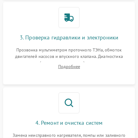
3. Проверка гидравлики и электроники
Прозвонка мультиметром проточного ТЭНа, обмоток
двигателей насосов и впускного клапана. Диагностика
прессостата (датчика уровня воды), датчика мутности,
Подробнее
концевика дверцы и электронного модуля управления.
4. Ремонт и очистка систем
Замена неисправного нагревателя, помпы или заливного