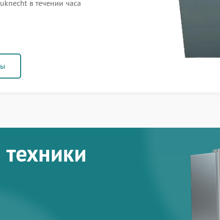
knecht в течении часа
ны
 техники