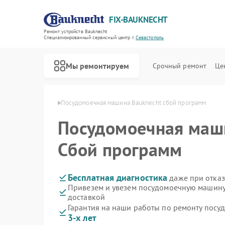
FIX-BAUKNECHT
Ремонт устройств Bauknecht
Специализированный cервисный центр г.
Севастополь
Мы ремонтируем
Срочный ремонт
Це
echt в Севастополе
Посудомоечная машина Bauknecht сбой программ
Посудомоечная ма
Сбой программ
Ремонт варочных панелей Bauknecht
Ремонт духовых шкафов Bauknecht
Ремонт микроволновых печей Bauknecht
Ремонт стиральных машин Bauknecht
Ремонт холодильников Bauknecht
Бесплатная диагностика
даже при отказ
Привезем и увезем посудомоечную машину
доставкой
Гарантия на наши работы по ремонту пос
3-х лет