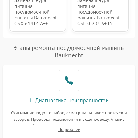
Замена шнура
Замена шнура
питания
питания
посудомоечной
посудомоечной
машины Bauknecht
машины Bauknecht
GSX 61414 A++
GSI 50204 A+ IN
Этапы ремонта посудомоечной машины
Bauknecht
1. Диагностика неисправностей
Считывание кодов ошибок, осмотр на наличие протечек и
засоров. Проверка подключения к водопроводу. Анализ
жалоб на отсутствие слива, нагрева, вращения
Подробнее
разбрызгивателей или срабатывание системы защиты