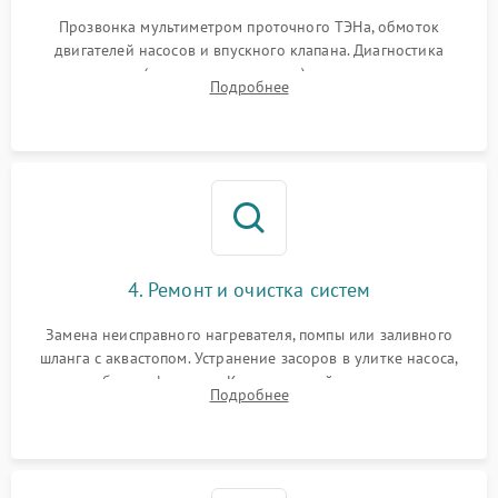
Прозвонка мультиметром проточного ТЭНа, обмоток
двигателей насосов и впускного клапана. Диагностика
прессостата (датчика уровня воды), датчика мутности,
Подробнее
концевика дверцы и электронного модуля управления.
4. Ремонт и очистка систем
Замена неисправного нагревателя, помпы или заливного
шланга с аквастопом. Устранение засоров в улитке насоса,
патрубках и фильтрах. Компонентный ремонт платы
Подробнее
управления, восстановление поврежденной проводки.