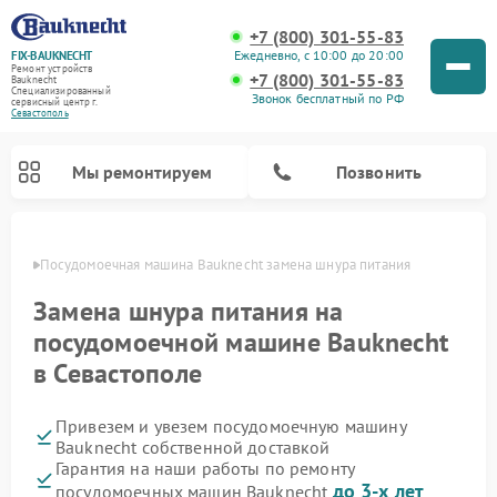
+7 (800) 301-55-83
Ежедневно, с 10:00 до 20:00
FIX-BAUKNECHT
Ремонт устройств
+7 (800) 301-55-83
Bauknecht
Специализированный
Звонок бесплатный по РФ
cервисный центр г.
Севастополь
Мы ремонтируем
Позвонить
ополе
Посудомоечная машина Bauknecht замена шнура питания
Замена шнура питания на
посудомоечной машине Bauknecht
в Севастополе
Ремонт варочных панелей Bauknecht
Ремонт микроволновых печей Bauknecht
Ремонт холодильников Bauknecht
Ремонт духовых шкафов Bauknecht
Ремонт стиральных машин Bauknecht
Привезем и увезем посудомоечную машину
Bauknecht собственной доставкой
Гарантия на наши работы по ремонту
до 3-х лет
посудомоечных машин Bauknecht