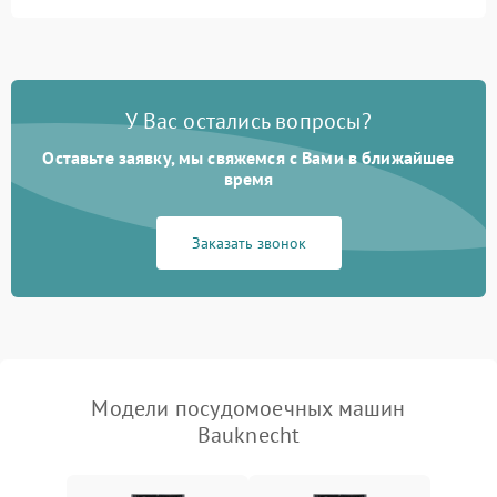
Не запускается цикл
1800 ₽
Подробнее →
стирки
Проблемы с набором
1800 ₽
Подробнее →
воды
У Вас остались вопросы?
Оставьте заявку, мы свяжемся с Вами в ближайшее
Не работает сушилка
2100 ₽
Подробнее →
время
Сбои в работе таймера
1700 ₽
Подробнее →
Заказать звонок
Проблемы с
2100 ₽
Подробнее →
циркуляционным насосом
Модели посудомоечных машин
Bauknecht