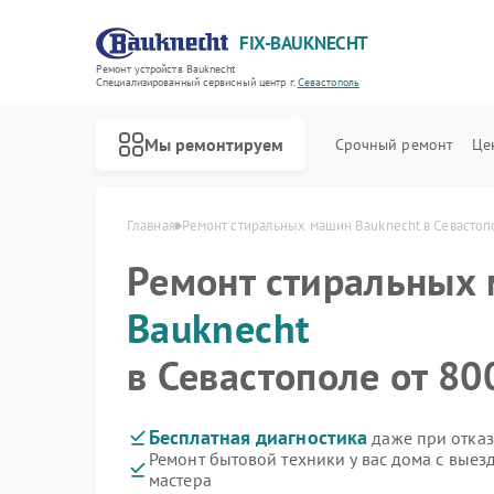
FIX-BAUKNECHT
Ремонт устройств Bauknecht
Специализированный cервисный центр г.
Севастополь
Мы ремонтируем
Срочный ремонт
Це
Главная
Ремонт стиральных машин Bauknecht в Севастоп
Ремонт стиральных
Bauknecht
в Севастополе от 80
Ремонт варочных панелей Bauknecht
Ремонт духовых шкафов Bauknecht
Ремонт микроволновых печей Bauknecht
Ремонт посудомоечных машин Bauknecht
Ремонт холодильников Bauknecht
Бесплатная диагностика
даже при отказ
Ремонт бытовой техники у вас дома с вые
мастера