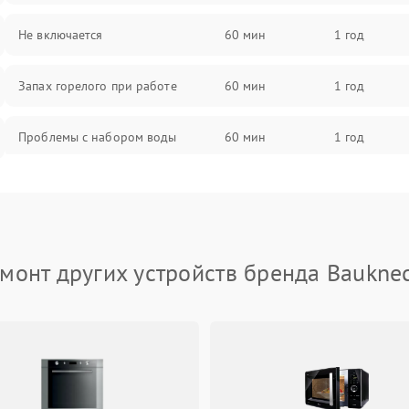
Не включается
60 мин
1 год
Запах горелого при работе
60 мин
1 год
Проблемы с набором воды
60 мин
1 год
Замена ТЭНа
60 мин
1 год
Замена платы управления
60 мин
1 год
монт других устройств бренда Baukne