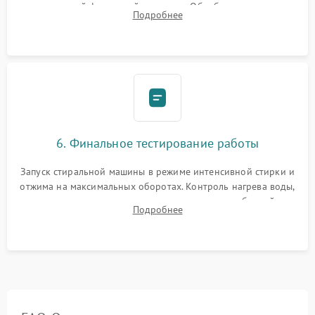
надежной фиксацией хомутами. Обработка стыков
Подробнее
герметиком для предотвращения возможных протечек воды.
6. Финальное тестирование работы
Запуск стиральной машины в режиме интенсивной стирки и
отжима на максимальных оборотах. Контроль нагрева воды,
корректности слива, отсутствия излишних вибраций,
Подробнее
посторонних стуков и протечек под корпусом.