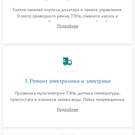
Снятие панелей корпуса, дозатора и панели управления.
Осмотр приводного ремня, ТЭНа, сливного насоса и
амортизаторов. Проверка подшипников барабана и
Подробнее
крестовины на износ, а манжеты люка на разрывы.
3. Ремонт электроники и электрики
Прозвонка мультиметром ТЭНа, датчика температуры,
прессостата и клапанов залива воды. Пайка поврежденных
дорожек или замена симисторов на плате управления.
Подробнее
Восстановление целостности проводки и контактов.