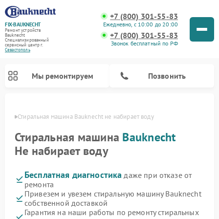
+7 (800) 301-55-83
Ежедневно, с 10:00 до 20:00
FIX-BAUKNECHT
Ремонт устройств
+7 (800) 301-55-83
Bauknecht
Специализированный
Звонок бесплатный по РФ
cервисный центр г.
Севастополь
Мы ремонтируем
Позвонить
ополе
Стиральная машина Bauknecht не набирает воду
Стиральная машина
Bauknecht
Не набирает воду
Бесплатная диагностика
даже при отказе от
Ремонт варочных панелей Bauknecht
Ремонт микроволновых печей Bauknecht
Ремонт холодильников Bauknecht
Ремонт духовых шкафов Bauknecht
Ремонт посудомоечных машин Bauknecht
ремонта
Привезем и увезем стиральную машину Bauknecht
собственной доставкой
Гарантия на наши работы по ремонту стиральных