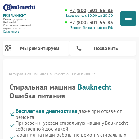
+7 (800) 301-55-83
Ежедневно, с 10:00 до 20:00
FIX-BAUKNECHT
Ремонт устройств
+7 (800) 301-55-83
Bauknecht
Специализированный
Звонок бесплатный по РФ
cервисный центр г.
Севастополь
Мы ремонтируем
Позвонить
ополе
Стиральная машина Bauknecht ошибка питания
Стиральная машина
Bauknecht
Ошибка питания
Бесплатная диагностика
даже при отказе от
Ремонт варочных панелей Bauknecht
Ремонт микроволновых печей Bauknecht
Ремонт холодильников Bauknecht
Ремонт духовых шкафов Bauknecht
Ремонт посудомоечных машин Bauknecht
ремонта
Привезем и увезем стиральную машину Bauknecht
собственной доставкой
Гарантия на наши работы по ремонту стиральных