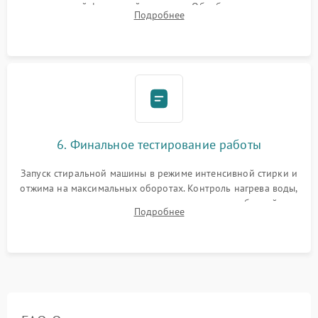
надежной фиксацией хомутами. Обработка стыков
Подробнее
герметиком для предотвращения возможных протечек воды.
6. Финальное тестирование работы
Запуск стиральной машины в режиме интенсивной стирки и
отжима на максимальных оборотах. Контроль нагрева воды,
корректности слива, отсутствия излишних вибраций,
Подробнее
посторонних стуков и протечек под корпусом.