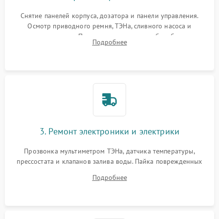
Снятие панелей корпуса, дозатора и панели управления.
Осмотр приводного ремня, ТЭНа, сливного насоса и
амортизаторов. Проверка подшипников барабана и
Подробнее
крестовины на износ, а манжеты люка на разрывы.
3. Ремонт электроники и электрики
Прозвонка мультиметром ТЭНа, датчика температуры,
прессостата и клапанов залива воды. Пайка поврежденных
дорожек или замена симисторов на плате управления.
Подробнее
Восстановление целостности проводки и контактов.