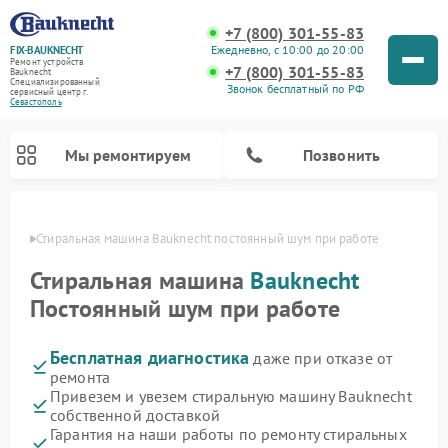
+7 (800) 301-55-83
Ежедневно, с 10:00 до 20:00
FIX-BAUKNECHT
Ремонт устройств
+7 (800) 301-55-83
Bauknecht
Специализированный
Звонок бесплатный по РФ
cервисный центр г.
Севастополь
Мы ремонтируем
Позвонить
ополе
Стиральная машина Bauknecht постоянный шум при работе
Стиральная машина
Bauknecht
Постоянный шум при работе
Бесплатная диагностика
даже при отказе от
Ремонт варочных панелей Bauknecht
Ремонт микроволновых печей Bauknecht
Ремонт холодильников Bauknecht
Ремонт духовых шкафов Bauknecht
Ремонт посудомоечных машин Bauknecht
ремонта
Привезем и увезем стиральную машину Bauknecht
собственной доставкой
Гарантия на наши работы по ремонту стиральных