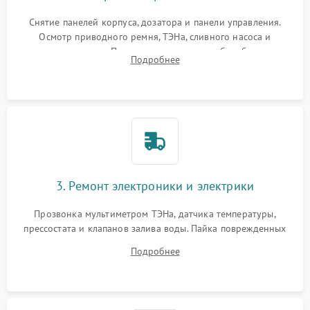
Снятие панелей корпуса, дозатора и панели управления.
Осмотр приводного ремня, ТЭНа, сливного насоса и
амортизаторов. Проверка подшипников барабана и
Подробнее
крестовины на износ, а манжеты люка на разрывы.
3. Ремонт электроники и электрики
Прозвонка мультиметром ТЭНа, датчика температуры,
прессостата и клапанов залива воды. Пайка поврежденных
дорожек или замена симисторов на плате управления.
Подробнее
Восстановление целостности проводки и контактов.