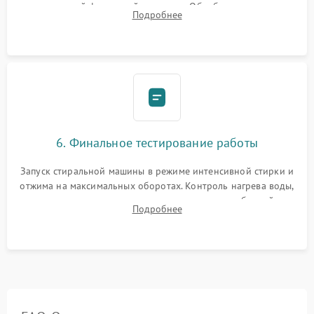
надежной фиксацией хомутами. Обработка стыков
Подробнее
герметиком для предотвращения возможных протечек воды.
6. Финальное тестирование работы
Запуск стиральной машины в режиме интенсивной стирки и
отжима на максимальных оборотах. Контроль нагрева воды,
корректности слива, отсутствия излишних вибраций,
Подробнее
посторонних стуков и протечек под корпусом.