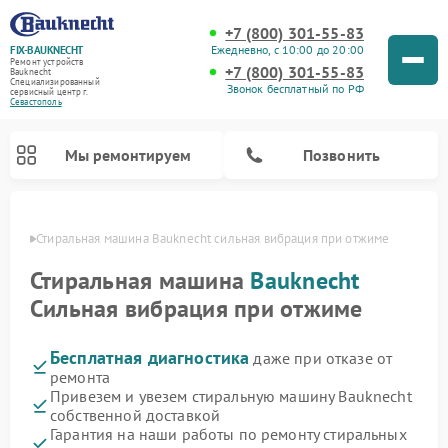
+7 (800) 301-55-83
Ежедневно, с 10:00 до 20:00
FIX-BAUKNECHT
Ремонт устройств
+7 (800) 301-55-83
Bauknecht
Специализированный
Звонок бесплатный по РФ
cервисный центр г.
Севастополь
Мы ремонтируем
Позвонить
ополе
Стиральная машина Bauknecht сильная вибрация при отжиме
Стиральная машина
Bauknecht
Сильная вибрация при отжиме
Бесплатная диагностика
даже при отказе от
Ремонт варочных панелей Bauknecht
Ремонт микроволновых печей Bauknecht
Ремонт холодильников Bauknecht
Ремонт духовых шкафов Bauknecht
Ремонт посудомоечных машин Bauknecht
ремонта
Привезем и увезем стиральную машину Bauknecht
собственной доставкой
Гарантия на наши работы по ремонту стиральных