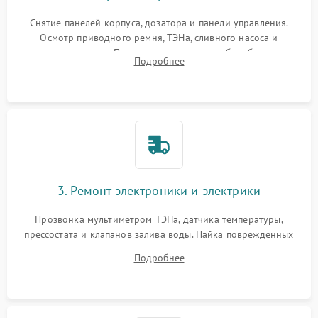
Снятие панелей корпуса, дозатора и панели управления.
Осмотр приводного ремня, ТЭНа, сливного насоса и
амортизаторов. Проверка подшипников барабана и
Подробнее
крестовины на износ, а манжеты люка на разрывы.
3. Ремонт электроники и электрики
Прозвонка мультиметром ТЭНа, датчика температуры,
прессостата и клапанов залива воды. Пайка поврежденных
дорожек или замена симисторов на плате управления.
Подробнее
Восстановление целостности проводки и контактов.