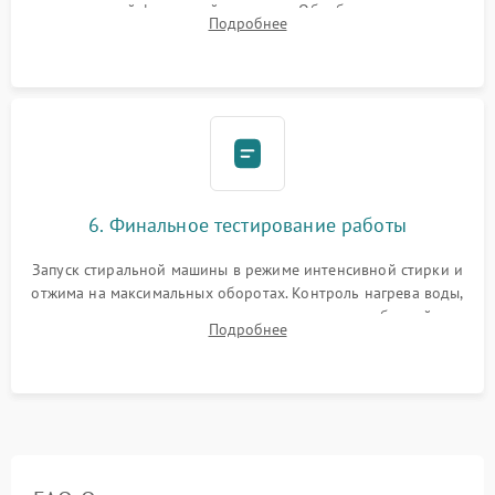
надежной фиксацией хомутами. Обработка стыков
Подробнее
герметиком для предотвращения возможных протечек воды.
6. Финальное тестирование работы
Запуск стиральной машины в режиме интенсивной стирки и
отжима на максимальных оборотах. Контроль нагрева воды,
корректности слива, отсутствия излишних вибраций,
Подробнее
посторонних стуков и протечек под корпусом.