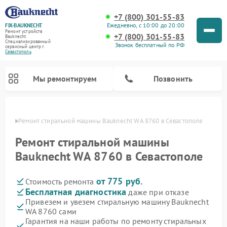
+7 (800) 301-55-83
Ежедневно, с 10:00 до 20:00
FIX-BAUKNECHT
Ремонт устройств
+7 (800) 301-55-83
Bauknecht
Специализированный
Звонок бесплатный по РФ
cервисный центр г.
Севастополь
Мы ремонтируем
Позвонить
ополе
Ремонт стиральной машины Bauknecht WA 8760 в Севастополе
Ремонт стиральной машины
Bauknecht WA 8760 в Севастополе
от 775 руб.
Стоимость ремонта
Ремонт варочных панелей Bauknecht
Ремонт микроволновых печей Bauknecht
Ремонт холодильников Bauknecht
Ремонт духовых шкафов Bauknecht
Ремонт посудомоечных машин Bauknecht
Бесплатная диагностика
даже при отказе
Привезем и увезем стиральную машину Bauknecht
WA 8760 сами
Гарантия на наши работы по ремонту стиральных