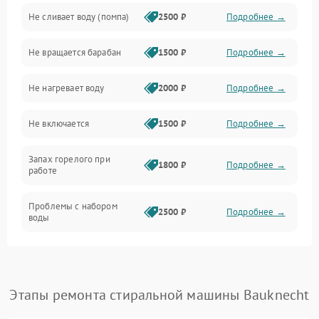
Не сливает воду (помпа)
2500 ₽
Подробнее →
Водоснабжение
Не вращается барабан
1500 ₽
Подробнее →
Слив
Не нагревает воду
2000 ₽
Подробнее →
Программное обеспечение
Не включается
1500 ₽
Подробнее →
Запах горелого при
1800 ₽
Подробнее →
работе
Проблемы с набором
2500 ₽
Подробнее →
воды
Замена ТЭНа
2200 ₽
Подробнее →
Замена платы управления
2200 ₽
Подробнее →
Этапы ремонта стиральной машины Bauknecht