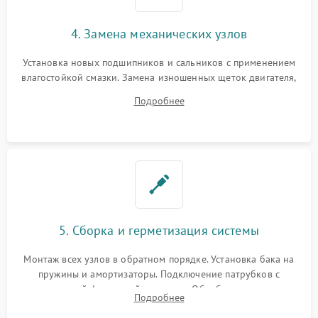
4. Замена механических узлов
Установка новых подшипников и сальников с применением
влагостойкой смазки. Замена изношенных щеток двигателя,
порванного ремня привода, неисправного сливного насоса
Подробнее
или поврежденной резиновой манжеты.
5. Сборка и герметизация системы
Монтаж всех узлов в обратном порядке. Установка бака на
пружины и амортизаторы. Подключение патрубков с
надежной фиксацией хомутами. Обработка стыков
Подробнее
герметиком для предотвращения возможных протечек воды.