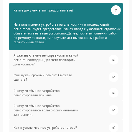
Какие документы вы предоставляете?
На этапе приема устройства на диагностику и последующий
ремонт вам будет предоставлен заказ-наряд с указанием страховых
обязательств на ваше устройство. Далее, после выполнения работ
по ремонту техники, вы получите акт выполненных работ и
гарантийный талон.
Я уже знаю в чем неисправность и какой
ремонт необходим. Для чего проводить
диагностику?
Мне нужен срочный ремонт. Сможете
сделать?
Я хочу, чтобы мое устройство
ремонтировали при мне.
Я хочу, чтобы мое устройство
ремонтировалось только оригинальными
запчастями.
Как я узнаю, что мое устройство готово?