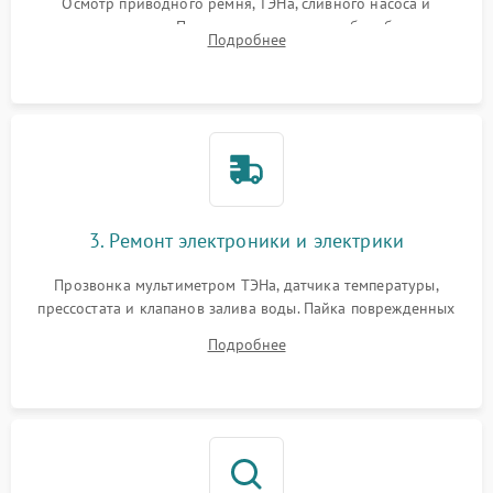
Осмотр приводного ремня, ТЭНа, сливного насоса и
амортизаторов. Проверка подшипников барабана и
Подробнее
крестовины на износ, а манжеты люка на разрывы.
3. Ремонт электроники и электрики
Прозвонка мультиметром ТЭНа, датчика температуры,
прессостата и клапанов залива воды. Пайка поврежденных
дорожек или замена симисторов на плате управления.
Подробнее
Восстановление целостности проводки и контактов.