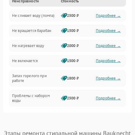
Неисправности
Стоимость
Электропитание
Не сливает воду (помпа)
2500 ₽
Подробнее →
Водоснабжение
Не вращается барабан
1500 ₽
Подробнее →
Слив
Не нагревает воду
2000 ₽
Подробнее →
Программное обеспечение
Не включается
1500 ₽
Подробнее →
Запах горелого при
1800 ₽
Подробнее →
работе
Проблемы с набором
2500 ₽
Подробнее →
воды
Замена ТЭНа
2200 ₽
Подробнее →
Замена платы управления
2200 ₽
Подробнее →
Этапы ремонта стиральной машины Bauknecht