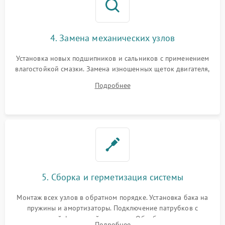
4. Замена механических узлов
Установка новых подшипников и сальников с применением
влагостойкой смазки. Замена изношенных щеток двигателя,
порванного ремня привода, неисправного сливного насоса
Подробнее
или поврежденной резиновой манжеты.
5. Сборка и герметизация системы
Монтаж всех узлов в обратном порядке. Установка бака на
пружины и амортизаторы. Подключение патрубков с
надежной фиксацией хомутами. Обработка стыков
Подробнее