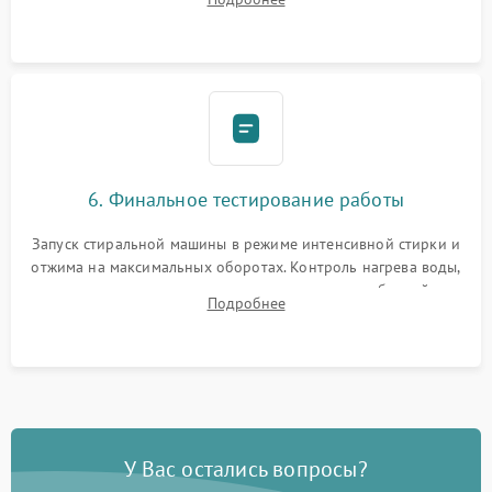
герметиком для предотвращения возможных протечек воды.
6. Финальное тестирование работы
Запуск стиральной машины в режиме интенсивной стирки и
отжима на максимальных оборотах. Контроль нагрева воды,
корректности слива, отсутствия излишних вибраций,
Подробнее
посторонних стуков и протечек под корпусом.
У Вас остались вопросы?