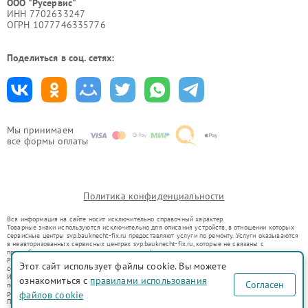
ООО "Русервис"
ИНН 7702633247
ОГРН 1077746335776
Поделиться в соц. сетях:
Мы принимаем
все формы оплаты
Политика конфиденциальности
Вся информация на сайте носит исключительно справочный характер.
Товарные знаки используются исключительно для описания устройств, в отношении которых
сервисные центры svp.bauknecht-fix.ru предоставляют услуги по ремонту. Услуги оказываются
в неавторизованных сервисных центрах svp.bauknecht-fix.ru, которые не связаны с
правообладателями товарных знаков или их официальными представителями.
Ремонт осуществляется для устройств, уже введенных в гражданский оборот в соответствии
Этот сайт использует файлы cookie. Вы можете
со статьей 1487 ГК РФ.
Использование товарных знаков не преследует цели индивидуализации услуг или введения
ознакомиться с
правилами использования
Согласен
потребителей в заблуждение, а служит для информирования о предоставляемых услугах по
ремонту техники указанных брендов.
файлов cookie
Представленная на сайте информация не является публичной офертой, определяемой