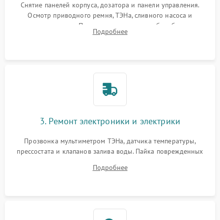
Снятие панелей корпуса, дозатора и панели управления.
Осмотр приводного ремня, ТЭНа, сливного насоса и
амортизаторов. Проверка подшипников барабана и
Подробнее
крестовины на износ, а манжеты люка на разрывы.
3. Ремонт электроники и электрики
Прозвонка мультиметром ТЭНа, датчика температуры,
прессостата и клапанов залива воды. Пайка поврежденных
дорожек или замена симисторов на плате управления.
Подробнее
Восстановление целостности проводки и контактов.