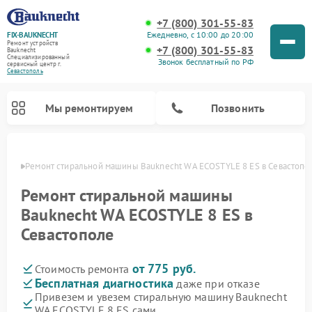
+7 (800) 301-55-83
Ежедневно, с 10:00 до 20:00
FIX-BAUKNECHT
Ремонт устройств
+7 (800) 301-55-83
Bauknecht
Специализированный
Звонок бесплатный по РФ
cервисный центр г.
Севастополь
Мы ремонтируем
Позвонить
ополе
Ремонт стиральной машины Bauknecht WA ECOSTYLE 8 ES в Севастопо
Ремонт стиральной машины
Bauknecht WA ECOSTYLE 8 ES в
Севастополе
Ремонт варочных панелей Bauknecht
Ремонт микроволновых печей Bauknecht
Ремонт холодильников Bauknecht
Ремонт духовых шкафов Bauknecht
Ремонт посудомоечных машин Bauknecht
от 775 руб.
Стоимость ремонта
Бесплатная диагностика
даже при отказе
Привезем и увезем стиральную машину Bauknecht
WA ECOSTYLE 8 ES сами