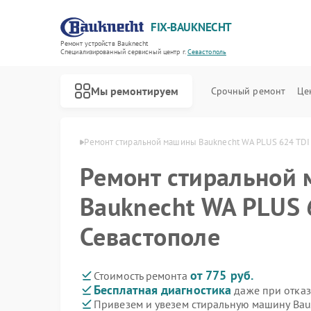
FIX-BAUKNECHT
Ремонт устройств Bauknecht
Специализированный cервисный центр г.
Севастополь
Мы ремонтируем
Срочный ремонт
Це
echt в Севастополе
Ремонт стиральной машины Bauknecht WA PLUS 624 TDI
Ремонт стиральной
Bauknecht WA PLUS 
Севастополе
Ремонт варочных панелей Bauknecht
Ремонт духовых шкафов Bauknecht
Ремонт микроволновых печей Bauknecht
Ремонт посудомоечных машин Bauknecht
Ремонт холодильников Bauknecht
от 775 руб.
Стоимость ремонта
Бесплатная диагностика
даже при отказ
Привезем и увезем стиральную машину Bau