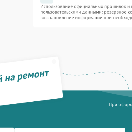
Использование официальных прошивок и и
пользовательскими данными: резервное к
восстановление информации при необход
й на ремонт
При оформл