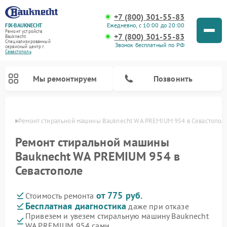
+7 (800) 301-55-83
Ежедневно, с 10:00 до 20:00
FIX-BAUKNECHT
Ремонт устройств
+7 (800) 301-55-83
Bauknecht
Специализированный
Звонок бесплатный по РФ
cервисный центр г.
Севастополь
Мы ремонтируем
Позвонить
ополе
Ремонт стиральной машины Bauknecht WA PREMIUM 954 в Севастопол
Ремонт стиральной машины
Bauknecht WA PREMIUM 954 в
Севастополе
Ремонт варочных панелей Bauknecht
Ремонт микроволновых печей Bauknecht
Ремонт холодильников Bauknecht
Ремонт духовых шкафов Bauknecht
Ремонт посудомоечных машин Bauknecht
от 775 руб.
Стоимость ремонта
Бесплатная диагностика
даже при отказе
Привезем и увезем стиральную машину Bauknecht
WA PREMIUM 954 сами