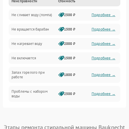
Неисправности
Стоимость
Электропитание
Не сливает воду (помпа)
2500 ₽
Подробнее →
Водоснабжение
Не вращается барабан
1500 ₽
Подробнее →
Слив
Не нагревает воду
2000 ₽
Подробнее →
Программное обеспечение
Не включается
1500 ₽
Подробнее →
Запах горелого при
1800 ₽
Подробнее →
работе
Проблемы с набором
2500 ₽
Подробнее →
воды
Замена ТЭНа
2200 ₽
Подробнее →
Замена платы управления
2200 ₽
Подробнее →
Этапы ремонта стиральной машины Bauknecht