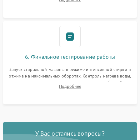
герметиком для предотвращения возможных протечек воды.
6. Финальное тестирование работы
Запуск стиральной машины в режиме интенсивной стирки и
отжима на максимальных оборотах. Контроль нагрева воды,
корректности слива, отсутствия излишних вибраций,
Подробнее
посторонних стуков и протечек под корпусом.
У Вас остались вопросы?