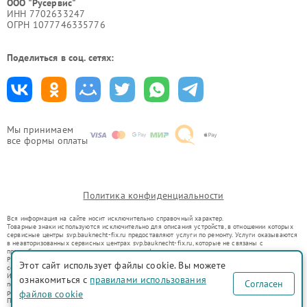
ООО "Русервис"
ИНН 7702633247
ОГРН 1077746335776
Поделиться в соц. сетях:
Мы принимаем
все формы оплаты
Политика конфиденциальности
Вся информация на сайте носит исключительно справочный характер.
Товарные знаки используются исключительно для описания устройств, в отношении которых
сервисные центры svp.bauknecht-fix.ru предоставляют услуги по ремонту. Услуги оказываются
в неавторизованных сервисных центрах svp.bauknecht-fix.ru, которые не связаны с
правообладателями товарных знаков или их официальными представителями.
Ремонт осуществляется для устройств, уже введенных в гражданский оборот в соответствии
Этот сайт использует файлы cookie. Вы можете
со статьей 1487 ГК РФ.
Использование товарных знаков не преследует цели индивидуализации услуг или введения
ознакомиться с
правилами использования
Согласен
потребителей в заблуждение, а служит для информирования о предоставляемых услугах по
ремонту техники указанных брендов.
файлов cookie
Представленная на сайте информация не является публичной офертой, определяемой