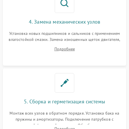
4. Замена механических узлов
Установка новых подшипников и сальников с применением
влагостойкой смазки. Замена изношенных щеток двигателя,
порванного ремня привода, неисправного сливного насоса
Подробнее
или поврежденной резиновой манжеты.
5. Сборка и герметизация системы
Монтаж всех узлов в обратном порядке. Установка бака на
пружины и амортизаторы. Подключение патрубков с
надежной фиксацией хомутами. Обработка стыков
Подробнее