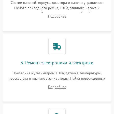
Снятие панелей корпуса, дозатора и панели управления.
Осмотр приводного ремня, ТЭНа, сливного насоса и
амортизаторов. Проверка подшипников барабана и
Подробнее
крестовины на износ, а манжеты люка на разрывы.
3. Ремонт электроники и электрики
Прозвонка мультиметром ТЭНа, датчика температуры,
прессостата и клапанов залива воды. Пайка поврежденных
дорожек или замена симисторов на плате управления.
Подробнее
Восстановление целостности проводки и контактов.