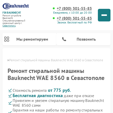
+7 (800) 301-55-83
Ежедневно, с 10:00 до 20:00
FIX-BAUKNECHT
Ремонт устройств
+7 (800) 301-55-83
Bauknecht
Специализированный
Звонок бесплатный по РФ
cервисный центр г.
Севастополь
Мы ремонтируем
Позвонить
ополе
Ремонт стиральной машины Bauknecht WAE 8560 в Севастополе
Ремонт стиральной машины
Bauknecht WAE 8560 в Севастополе
от 775 руб.
Стоимость ремонта
Ремонт варочных панелей Bauknecht
Ремонт микроволновых печей Bauknecht
Ремонт холодильников Bauknecht
Ремонт духовых шкафов Bauknecht
Ремонт посудомоечных машин Bauknecht
Бесплатная диагностика
даже при отказе
Привезем и увезем стиральную машину Bauknecht
WAE 8560 сами
Гарантия на наши работы по ремонту стиральных