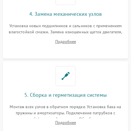
4. Замена механических узлов
Установка новых подшипников и сальников с применением
влагостойкой смазки. Замена изношенных щеток двигателя,
порванного ремня привода, неисправного сливного насоса
Подробнее
или поврежденной резиновой манжеты.
5. Сборка и герметизация системы
Монтаж всех узлов в обратном порядке. Установка бака на
пружины и амортизаторы. Подключение патрубков с
надежной фиксацией хомутами. Обработка стыков
Подробнее
герметиком для предотвращения возможных протечек воды.