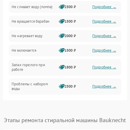
Не сливает воду (помпа)
2500 ₽
Подробнее →
Водоснабжение
Не вращается барабан
1500 ₽
Подробнее →
Слив
Не нагревает воду
2000 ₽
Подробнее →
Программное обеспечение
Не включается
1500 ₽
Подробнее →
Запах горелого при
1800 ₽
Подробнее →
работе
Проблемы с набором
2500 ₽
Подробнее →
воды
Замена ТЭНа
2200 ₽
Подробнее →
Замена платы управления
2200 ₽
Подробнее →
Этапы ремонта стиральной машины Bauknecht