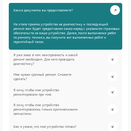
Какие документы вы предоставляете?
На этапе приема устройства на диагностику и последующий
ремонт вам будет предоставлен заказ-наряд с указанием страховых
обязательств на ваше устройство. Далее, после выполнения работ
по ремонту техники, вы получите акт выполненных работ и
гарантийный талон.
Я уже знаю в чем неисправность и какой
ремонт необходим. Для чего проводить
диагностику?
Мне нужен срочный ремонт. Сможете
сделать?
Я хочу, чтобы мое устройство
ремонтировали при мне.
Я хочу, чтобы мое устройство
ремонтировалось только оригинальными
запчастями.
Как я узнаю, что мое устройство готово?