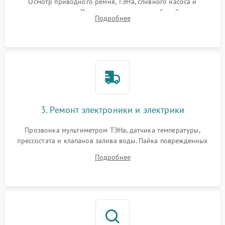
Осмотр приводного ремня, ТЭНа, сливного насоса и
амортизаторов. Проверка подшипников барабана и
Подробнее
крестовины на износ, а манжеты люка на разрывы.
3. Ремонт электроники и электрики
Прозвонка мультиметром ТЭНа, датчика температуры,
прессостата и клапанов залива воды. Пайка поврежденных
дорожек или замена симисторов на плате управления.
Подробнее
Восстановление целостности проводки и контактов.