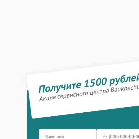
Получите 1500 рубле
Акция сервисного центра Bauknecht