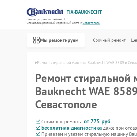
FIX-BAUKNECHT
Ремонт устройств Bauknecht
Специализированный cервисный центр г.
Севастополь
Мы ремонтируем
Срочный ремонт
Це
echt в Севастополе
Ремонт стиральной машины Bauknecht WAE 8589 в Сева
Ремонт стиральной
Bauknecht WAE 8589
Севастополе
Ремонт варочных панелей Bauknecht
Ремонт духовых шкафов Bauknecht
Ремонт микроволновых печей Bauknecht
Ремонт посудомоечных машин Bauknecht
Ремонт холодильников Bauknecht
от 775 руб.
Стоимость ремонта
Бесплатная диагностика
даже при отказ
Привезем и увезем стиральную машину Ba