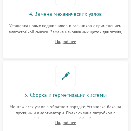
4. Замена механических узлов
Установка новых подшипников и сальников с применением
влагостойкой смазки. Замена изношенных щеток двигателя,
порванного ремня привода, неисправного сливного насоса
Подробнее
или поврежденной резиновой манжеты.
5. Сборка и герметизация системы
Монтаж всех узлов в обратном порядке. Установка бака на
пружины и амортизаторы. Подключение патрубков с
надежной фиксацией хомутами. Обработка стыков
Подробнее
герметиком для предотвращения возможных протечек воды.