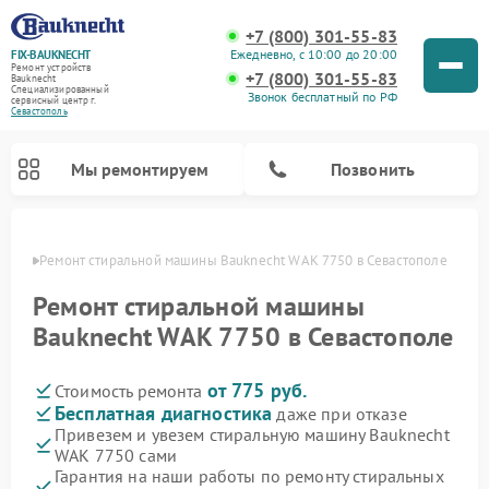
+7 (800) 301-55-83
Ежедневно, с 10:00 до 20:00
FIX-BAUKNECHT
Ремонт устройств
+7 (800) 301-55-83
Bauknecht
Специализированный
Звонок бесплатный по РФ
cервисный центр г.
Севастополь
Мы ремонтируем
Позвонить
ополе
Ремонт стиральной машины Bauknecht WAK 7750 в Севастополе
Ремонт стиральной машины
Bauknecht WAK 7750 в Севастополе
от 775 руб.
Стоимость ремонта
Ремонт варочных панелей Bauknecht
Ремонт микроволновых печей Bauknecht
Ремонт холодильников Bauknecht
Ремонт духовых шкафов Bauknecht
Ремонт посудомоечных машин Bauknecht
Бесплатная диагностика
даже при отказе
Привезем и увезем стиральную машину Bauknecht
WAK 7750 сами
Гарантия на наши работы по ремонту стиральных