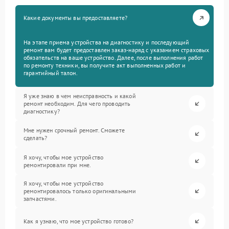
Какие документы вы предоставляете?
На этапе приема устройства на диагностику и последующий
ремонт вам будет предоставлен заказ-наряд с указанием страховых
обязательств на ваше устройство. Далее, после выполнения работ
по ремонту техники, вы получите акт выполненных работ и
гарантийный талон.
Я уже знаю в чем неисправность и какой
ремонт необходим. Для чего проводить
диагностику?
Мне нужен срочный ремонт. Сможете
сделать?
Я хочу, чтобы мое устройство
ремонтировали при мне.
Я хочу, чтобы мое устройство
ремонтировалось только оригинальными
запчастями.
Как я узнаю, что мое устройство готово?