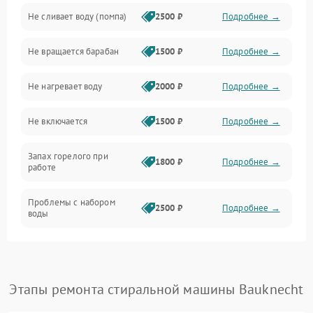
Не сливает воду (помпа)
2500 ₽
Подробнее →
Водоснабжение
Не вращается барабан
1500 ₽
Подробнее →
Слив
Не нагревает воду
2000 ₽
Подробнее →
Программное обеспечение
Не включается
1500 ₽
Подробнее →
Запах горелого при
1800 ₽
Подробнее →
работе
Проблемы с набором
2500 ₽
Подробнее →
воды
Замена ТЭНа
2200 ₽
Подробнее →
Замена платы управления
2200 ₽
Подробнее →
Этапы ремонта стиральной машины Bauknecht