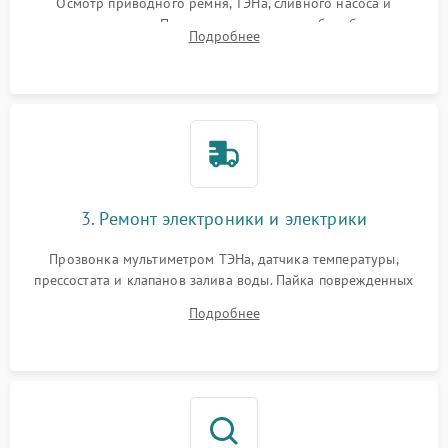
Осмотр приводного ремня, ТЭНа, сливного насоса и
амортизаторов. Проверка подшипников барабана и
Подробнее
крестовины на износ, а манжеты люка на разрывы.
3. Ремонт электроники и электрики
Прозвонка мультиметром ТЭНа, датчика температуры,
прессостата и клапанов залива воды. Пайка поврежденных
дорожек или замена симисторов на плате управления.
Подробнее
Восстановление целостности проводки и контактов.