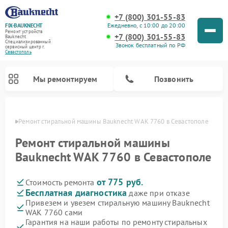
+7 (800) 301-55-83
Ежедневно, с 10:00 до 20:00
FIX-BAUKNECHT
Ремонт устройств
+7 (800) 301-55-83
Bauknecht
Специализированный
Звонок бесплатный по РФ
cервисный центр г.
Севастополь
Мы ремонтируем
Позвонить
ополе
Ремонт стиральной машины Bauknecht WAK 7760 в Севастополе
Ремонт стиральной машины
Bauknecht WAK 7760 в Севастополе
от 775 руб.
Стоимость ремонта
Ремонт варочных панелей Bauknecht
Ремонт микроволновых печей Bauknecht
Ремонт холодильников Bauknecht
Ремонт духовых шкафов Bauknecht
Ремонт посудомоечных машин Bauknecht
Бесплатная диагностика
даже при отказе
Привезем и увезем стиральную машину Bauknecht
WAK 7760 сами
Гарантия на наши работы по ремонту стиральных